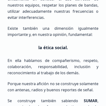
nuestros equipos, respetar los planes de bandas,
utilizar adecuadamente nuestras frecuencias o
evitar interferencias.
Existe también una dimensión igualmente
Emiliano
Gutierrez
importante y, en nuestra opinión, fundamental:
LW6EGE
la ética social.
Veterano (+10 años)
En ella hablamos de compañerismo, respeto,
Argentina, Buenos Aires, Bahía Blanca
colaboración, responsabilidad, inclusión y
reconocimiento al trabajo de los demás.
Porque nuestra afición no se construye solamente
con antenas, radios y buenos reportes de señal.
Se construye también sabiendo
SUMAR
,