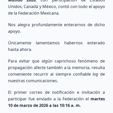
Unidos, Canadá y México, contó con todo el apoyo
Día
POBRE
de la Federación Mexicana.
Noche
POBRE
Nos alegra profundamente enterarnos de dicho
apoyo.
Únicamente lamentamos habernos enterado
Explora nuestra Área Técnica y Calculadora de Antenas
hasta ahora.
Para evitar que algún caprichoso fenómeno de
propagación afecte también a la memoria, resulta
conveniente recurrir al siempre confiable
log
de
nuestras comunicaciones.
Búsqueda Internacional
El primer correo de notificación e invitación a
QRZ
participar fue enviado a la Federación el
martes
10 de marzo de 2026 a las 10:16 a. m.
Consulta información de indicativos de todo el