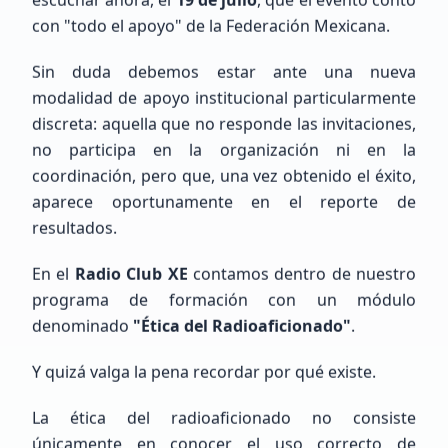
Sin Indicativo
con "todo el apoyo" de la Federación Mexicana.
Principiante (SWL / Aspirante)
Sin duda debemos estar ante una nueva
México, Estado de México, Naucalpan de Juárez
modalidad de apoyo institucional particularmente
discreta: aquella que no responde las invitaciones,
no participa en la organización ni en la
coordinación, pero que, una vez obtenido el éxito,
aparece oportunamente en el reporte de
resultados.
En el
Radio Club XE
contamos dentro de nuestro
Gabriel
Rosas
programa de formación con un módulo
Sin Indicativo
denominado
"Ética del Radioaficionado"
.
Y quizá valga la pena recordar por qué existe.
Principiante (SWL / Aspirante)
México, CDMX, Ciudad de México
La ética del radioaficionado no consiste
únicamente en conocer el uso correcto de