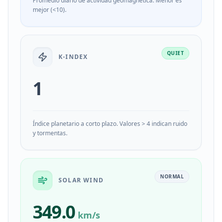
Promedio diario de actividad geomagnética. Menor es
mejor (<10).
QUIET
K-INDEX
1
Índice planetario a corto plazo. Valores > 4 indican ruido
y tormentas.
NORMAL
SOLAR WIND
349.0
km/s