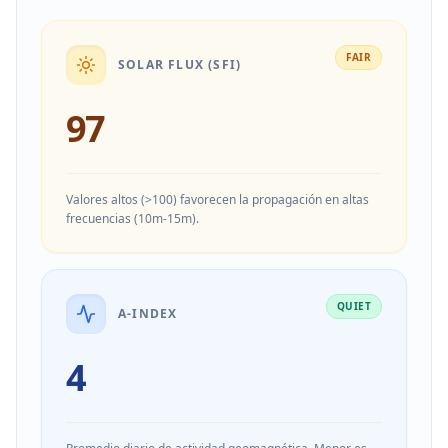
FAIR
SOLAR FLUX (SFI)
97
Valores altos (>100) favorecen la propagación en altas
frecuencias (10m-15m).
QUIET
A-INDEX
4