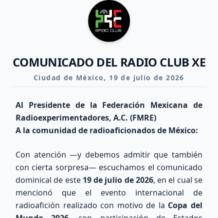
Clo
RESPALDO
30m-20m
10.1 - 14.35 MHz
COMUNICADO DEL RADIO CLUB XE
Día
BUENO
Noche
Ciudad de México, 19 de julio de 2026
REGULAR
Al Presidente de la Federación Mexicana de
RESPALDO
17m-15m
Radioexperimentadores, A.C. (FMRE)
A la comunidad de radioaficionados de México:
18.068 - 21.45 MHz
Día
REGULAR
Con atención —y debemos admitir que también
Noche
POBRE
con cierta sorpresa— escuchamos el comunicado
dominical de este
19 de julio de 2026
, en el cual se
mencionó que el evento internacional de
RESPALDO
12m-10m
radioafición realizado con motivo de la
Copa del
Mundo 2026
, con participación de Estados
24.89 - 29.7 MHz