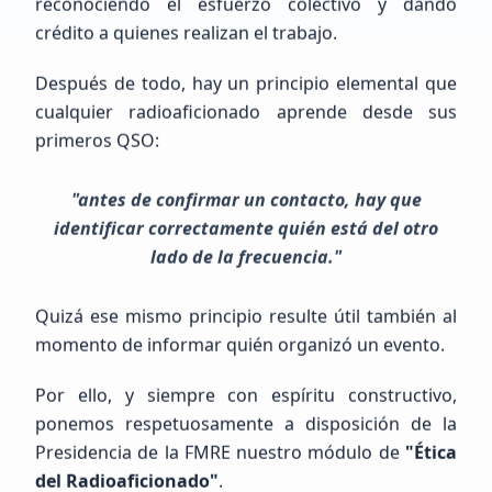
Raul humberto
Cisneros Delgado
reconociendo el esfuerzo colectivo y dando
crédito a quienes realizan el trabajo.
NOHAY
Después de todo, hay un principio elemental que
Principiante (SWL / Aspirante)
cualquier radioaficionado aprende desde sus
Mexico, Chih., JUÁREZ
primeros QSO:
"antes de confirmar un contacto, hay que
identificar correctamente quién está del otro
lado de la frecuencia."
Quizá ese mismo principio resulte útil también al
MIGUEL ANGEL
LOPEZ ALONZO
momento de informar quién organizó un evento.
NOTENGO123
Por ello, y siempre con espíritu constructivo,
ponemos respetuosamente a disposición de la
Principiante (SWL / Aspirante)
Presidencia de la FMRE nuestro módulo de
"Ética
México, GUERRERO, LA UNION DE ISIDORO MONTES DE OCA
del Radioaficionado"
.