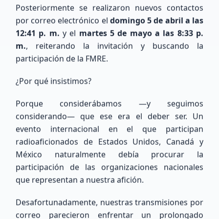
mundo utilizando la base de datos de QRZ.com.
Posteriormente se realizaron nuevos contactos
por correo electrónico el
domingo 5 de abril a las
12:41 p. m.
y el
martes 5 de mayo a las 8:33 p.
m.
, reiterando la invitación y buscando la
participación de la FMRE.
¿Por qué insistimos?
Buscar
Porque considerábamos —y seguimos
considerando— que ese era el deber ser. Un
evento internacional en el que participan
radioaficionados de Estados Unidos, Canadá y
México naturalmente debía procurar la
participación de las organizaciones nacionales
que representan a nuestra afición.
COMUNIDAD XE
Nuestros Miembros
Desafortunadamente, nuestras transmisiones por
correo parecieron enfrentar un prolongado