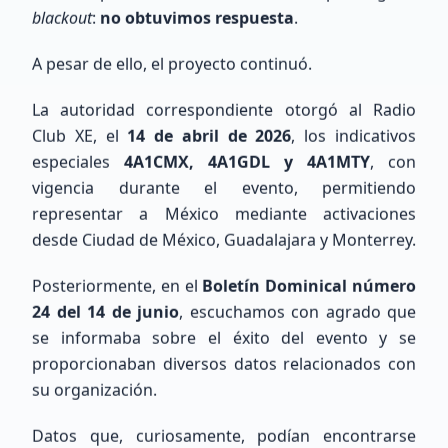
Recientes
blackout
:
no obtuvimos respuesta
.
Conoce a los entusiastas que se han unido a
A pesar de ello, el proyecto continuó.
nuestra red de radioaficionados a nivel nacional
e internacional.
La autoridad correspondiente otorgó al Radio
Club XE, el
14 de abril de 2026
, los indicativos
175
miembros totales
0
ubicados
especiales
4A1CMX, 4A1GDL y 4A1MTY
, con
vigencia durante el evento, permitiendo
175
sin ubicación precisa
representar a México mediante activaciones
Ver Directorio
desde Ciudad de México, Guadalajara y Monterrey.
Unirse al Mapa
Posteriormente, en el
Boletín Dominical número
24 del 14 de junio
, escuchamos con agrado que
se informaba sobre el éxito del evento y se
Mapa de Estaciones
proporcionaban diversos datos relacionados con
su organización.
Datos que, curiosamente, podían encontrarse