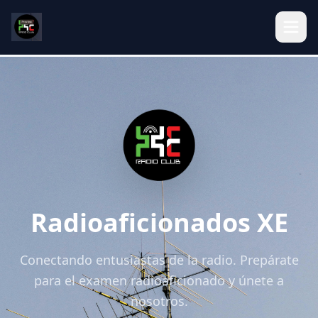
Radioaficionados XE
Conectando entusiastas de la radio. Prepárate
para el examen radioaficionado y únete a
nosotros.