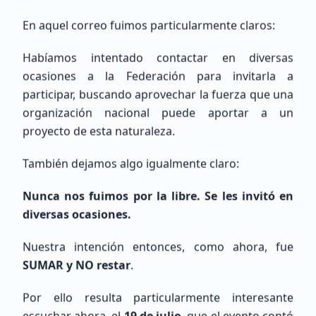
En aquel correo fuimos particularmente claros:
Habíamos intentado contactar en diversas
ocasiones a la Federación para invitarla a
Eduardo
Lopez
participar, buscando aprovechar la fuerza que una
Sin Indicativo
organización nacional puede aportar a un
proyecto de esta naturaleza.
Principiante (SWL / Aspirante)
También dejamos algo igualmente claro:
México, CDMX, Ciudad de México
Nunca nos fuimos por la libre. Se les invitó en
diversas ocasiones.
Nuestra intención entonces, como ahora, fue
SUMAR y NO restar
.
Por ello resulta particularmente interesante
Pedro
Basañez De La Torre
escuchar ahora, el
19 de julio
, que el evento contó