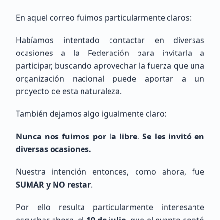
Netherlands, FL, Almere
En aquel correo fuimos particularmente claros:
Habíamos intentado contactar en diversas
ocasiones a la Federación para invitarla a
participar, buscando aprovechar la fuerza que una
organización nacional puede aportar a un
proyecto de esta naturaleza.
Eduardo
Lopez
También dejamos algo igualmente claro:
Sin Indicativo
Nunca nos fuimos por la libre. Se les invitó en
Principiante (SWL / Aspirante)
diversas ocasiones.
México, CDMX, Ciudad de México
Nuestra intención entonces, como ahora, fue
SUMAR y NO restar
.
Por ello resulta particularmente interesante
escuchar ahora, el
19 de julio
, que el evento contó