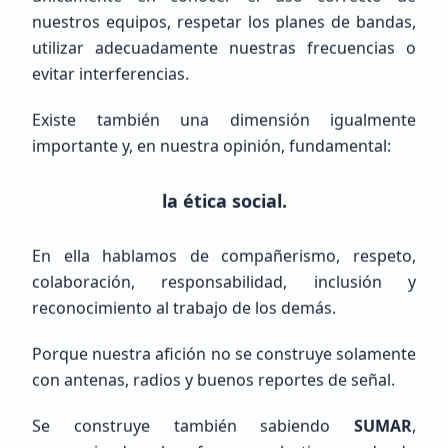
Principiante (SWL / Aspirante)
nuestros equipos, respetar los planes de bandas,
México, CDMX, Ciudad de México
utilizar adecuadamente nuestras frecuencias o
evitar interferencias.
Existe también una dimensión igualmente
importante y, en nuestra opinión, fundamental:
la ética social.
Emiliano
Gutierrez
En ella hablamos de compañerismo, respeto,
LW6EGE
colaboración, responsabilidad, inclusión y
reconocimiento al trabajo de los demás.
Veterano (+10 años)
Argentina, Buenos Aires, Bahía Blanca
Porque nuestra afición no se construye solamente
con antenas, radios y buenos reportes de señal.
Se construye también sabiendo
SUMAR
,