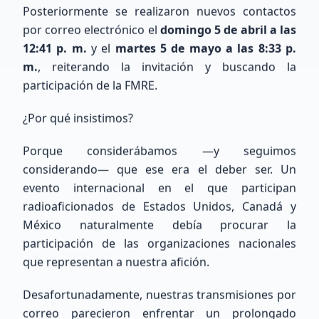
Posteriormente se realizaron nuevos contactos
por correo electrónico el
domingo 5 de abril a las
12:41 p. m.
y el
martes 5 de mayo a las 8:33 p.
m.
, reiterando la invitación y buscando la
participación de la FMRE.
COMUNIDAD XE
¿Por qué insistimos?
Nuestros Miembros
Porque considerábamos —y seguimos
Recientes
considerando— que ese era el deber ser. Un
evento internacional en el que participan
Conoce a los entusiastas que se han unido a
radioaficionados de Estados Unidos, Canadá y
nuestra red de radioaficionados a nivel nacional
México naturalmente debía procurar la
e internacional.
participación de las organizaciones nacionales
que representan a nuestra afición.
176
miembros totales
0
ubicados
Desafortunadamente, nuestras transmisiones por
176
sin ubicación precisa
correo parecieron enfrentar un prolongado