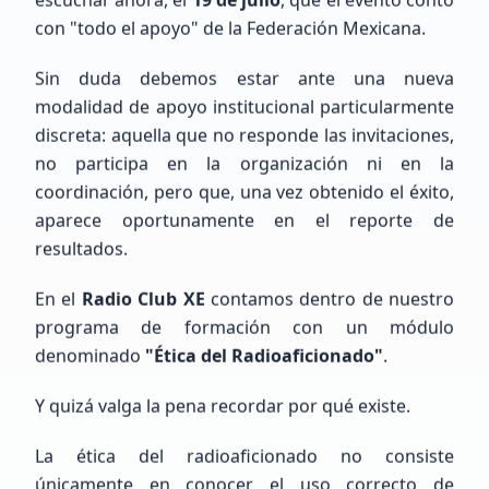
con "todo el apoyo" de la Federación Mexicana.
Pedro
Basañez De La Torre
Sin duda debemos estar ante una nueva
modalidad de apoyo institucional particularmente
Sin Indicativo
discreta: aquella que no responde las invitaciones,
no participa en la organización ni en la
Principiante (SWL / Aspirante)
coordinación, pero que, una vez obtenido el éxito,
México, Estado de México, Naucalpan de Juárez
aparece oportunamente en el reporte de
resultados.
En el
Radio Club XE
contamos dentro de nuestro
programa de formación con un módulo
denominado
"Ética del Radioaficionado"
.
Gabriel
Rosas
Y quizá valga la pena recordar por qué existe.
Sin Indicativo
La ética del radioaficionado no consiste
únicamente en conocer el uso correcto de