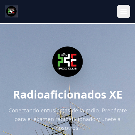
Radioaficionados XE
Conectando entusiastas de la radio. Prepárate
para el examen radioaficionado y únete a
nosotros.