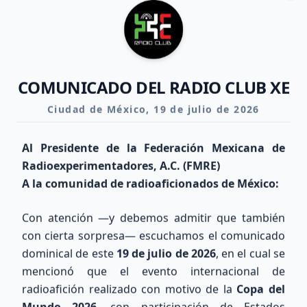
Clo
COMUNICADO DEL RADIO CLUB XE
Ciudad de México, 19 de julio de 2026
Al Presidente de la Federación Mexicana de
Radioexperimentadores, A.C. (FMRE)
A la comunidad de radioaficionados de México:
Con atención —y debemos admitir que también
con cierta sorpresa— escuchamos el comunicado
dominical de este
19 de julio de 2026
, en el cual se
mencionó que el evento internacional de
Explora nuestra Área Técnica y Calculadora de Antenas
radioafición realizado con motivo de la
Copa del
Mundo 2026
, con participación de Estados