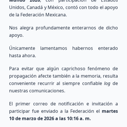
Unidos, Canadá y México, contó con todo el apoyo
de la Federación Mexicana.
Nos alegra profundamente enterarnos de dicho
Búsqueda Internacional
apoyo.
QRZ
Únicamente lamentamos habernos enterado
hasta ahora.
Consulta información de indicativos de todo el
mundo utilizando la base de datos de QRZ.com.
Para evitar que algún caprichoso fenómeno de
propagación afecte también a la memoria, resulta
conveniente recurrir al siempre confiable
log
de
nuestras comunicaciones.
El primer correo de notificación e invitación a
Buscar
participar fue enviado a la Federación el
martes
10 de marzo de 2026 a las 10:16 a. m.