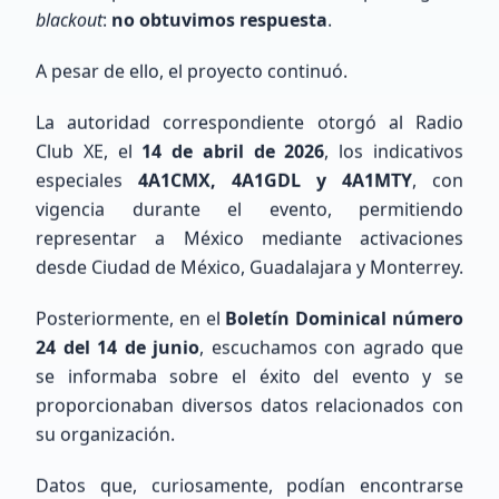
Ver Directorio
blackout
:
no obtuvimos respuesta
.
Unirse al Mapa
A pesar de ello, el proyecto continuó.
La autoridad correspondiente otorgó al Radio
Mapa de Estaciones
Club XE, el
14 de abril de 2026
, los indicativos
especiales
4A1CMX, 4A1GDL y 4A1MTY
, con
vigencia durante el evento, permitiendo
representar a México mediante activaciones
desde Ciudad de México, Guadalajara y Monterrey.
Posteriormente, en el
Boletín Dominical número
24 del 14 de junio
, escuchamos con agrado que
se informaba sobre el éxito del evento y se
proporcionaban diversos datos relacionados con
Cargando mapa de ubicaciones...
su organización.
Datos que, curiosamente, podían encontrarse