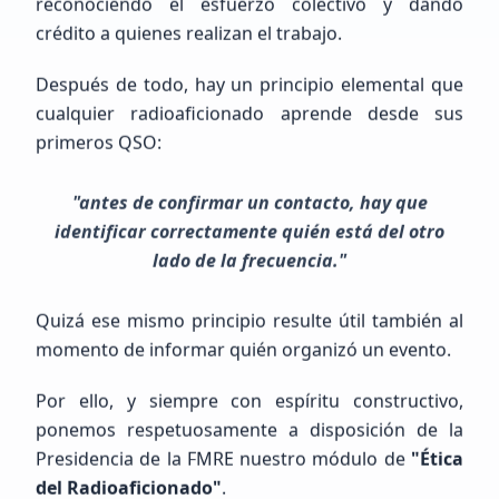
reconociendo el esfuerzo colectivo y dando
crédito a quienes realizan el trabajo.
Después de todo, hay un principio elemental que
Raul humberto
Cisneros Delgado
cualquier radioaficionado aprende desde sus
NOHAY
primeros QSO:
"antes de confirmar un contacto, hay que
Principiante (SWL / Aspirante)
identificar correctamente quién está del otro
Mexico, Chih., JUÁREZ
lado de la frecuencia."
Quizá ese mismo principio resulte útil también al
momento de informar quién organizó un evento.
Por ello, y siempre con espíritu constructivo,
ponemos respetuosamente a disposición de la
Presidencia de la FMRE nuestro módulo de
"Ética
Próximos Eventos
Calendario completo
del Radioaficionado"
.