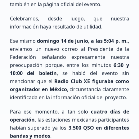
también en la página oficial del evento.
Celebramos, desde luego, que nuestra
información haya resultado de utilidad.
Ese mismo
domingo 14 de junio, a las 5:04 p. m.
,
enviamos un nuevo correo al Presidente de la
Últimos Registros
Federación señalando expresamente nuestra
preocupación porque, entre los minutos
6:30 y
10:00 del boletín
, se habló del evento sin
mencionar que el
Radio Club XE figuraba como
organizador en México
, circunstancia claramente
identificada en la información oficial del proyecto.
Jan
Jeronimus
Para ese momento, a tan solo
cuatro días de
operación
, las estaciones mexicanas participantes
PD1LAB
habían superado ya los
3,500 QSO en diferentes
bandas y modos
.
Intermedio (2-10 años)