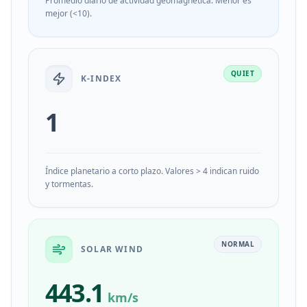
Promedio diario de actividad geomagnética. Menor es
mejor (<10).
QUIET
K-INDEX
1
Índice planetario a corto plazo. Valores > 4 indican ruido
y tormentas.
NORMAL
SOLAR WIND
443.1
km/s