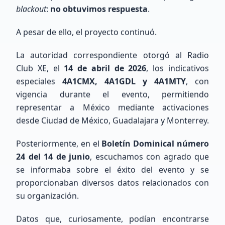
Ver Directorio
blackout
:
no obtuvimos respuesta
.
Unirse al Mapa
A pesar de ello, el proyecto continuó.
La autoridad correspondiente otorgó al Radio
Mapa de Estaciones
Club XE, el
14 de abril de 2026
, los indicativos
especiales
4A1CMX, 4A1GDL y 4A1MTY
, con
vigencia durante el evento, permitiendo
representar a México mediante activaciones
desde Ciudad de México, Guadalajara y Monterrey.
Posteriormente, en el
Boletín Dominical número
24 del 14 de junio
, escuchamos con agrado que
se informaba sobre el éxito del evento y se
proporcionaban diversos datos relacionados con
Cargando mapa de ubicaciones...
su organización.
Datos que, curiosamente, podían encontrarse