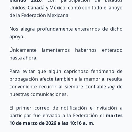
Unidos, Canadá y México, contó con todo el apoyo
de la Federación Mexicana.
Nos alegra profundamente enterarnos de dicho
Búsqueda Internacional
apoyo.
QRZ
Únicamente lamentamos habernos enterado
hasta ahora.
Consulta información de indicativos de todo el
mundo utilizando la base de datos de QRZ.com.
Para evitar que algún caprichoso fenómeno de
propagación afecte también a la memoria, resulta
conveniente recurrir al siempre confiable
log
de
nuestras comunicaciones.
El primer correo de notificación e invitación a
Buscar
participar fue enviado a la Federación el
martes
10 de marzo de 2026 a las 10:16 a. m.