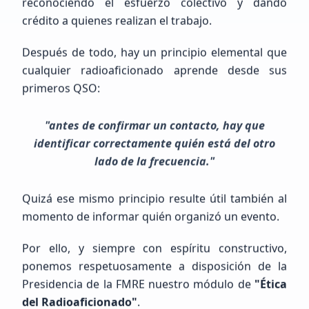
reconociendo el esfuerzo colectivo y dando
crédito a quienes realizan el trabajo.
Después de todo, hay un principio elemental que
Francisco Javier
Salazar Menchaca
cualquier radioaficionado aprende desde sus
primeros QSO:
Sin Indicativo
"antes de confirmar un contacto, hay que
Beginner (SWL / Aspirant)
identificar correctamente quién está del otro
Mexico, Michoacán de Ocampo, La Piedad
lado de la frecuencia."
Quizá ese mismo principio resulte útil también al
momento de informar quién organizó un evento.
Por ello, y siempre con espíritu constructivo,
ponemos respetuosamente a disposición de la
Presidencia de la FMRE nuestro módulo de
"Ética
Próximos Eventos
Calendario completo
del Radioaficionado"
.