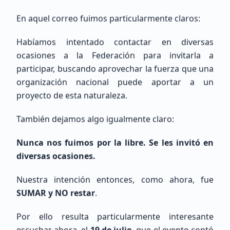
México, Estado de México, Naucalpan de Juárez
En aquel correo fuimos particularmente claros:
Habíamos intentado contactar en diversas
ocasiones a la Federación para invitarla a
participar, buscando aprovechar la fuerza que una
organización nacional puede aportar a un
proyecto de esta naturaleza.
Gabriel
Rosas
También dejamos algo igualmente claro:
Sin Indicativo
Nunca nos fuimos por la libre. Se les invitó en
Principiante (SWL / Aspirante)
diversas ocasiones.
México, CDMX, Ciudad de México
Nuestra intención entonces, como ahora, fue
SUMAR y NO restar
.
Por ello resulta particularmente interesante
escuchar ahora, el
19 de julio
, que el evento contó