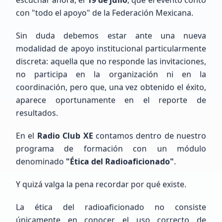
con "todo el apoyo" de la Federación Mexicana.
Emiliano
Gutierrez
Sin duda debemos estar ante una nueva
LW6EGE
modalidad de apoyo institucional particularmente
discreta: aquella que no responde las invitaciones,
no participa en la organización ni en la
Veterano (+10 años)
coordinación, pero que, una vez obtenido el éxito,
Argentina, Buenos Aires, Bahía Blanca
aparece oportunamente en el reporte de
resultados.
En el
Radio Club XE
contamos dentro de nuestro
programa de formación con un módulo
denominado
"Ética del Radioaficionado"
.
Raul humberto
Cisneros Delgado
Y quizá valga la pena recordar por qué existe.
NOHAY
La ética del radioaficionado no consiste
únicamente en conocer el uso correcto de