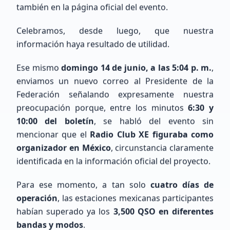
también en la página oficial del evento.
Celebramos, desde luego, que nuestra
información haya resultado de utilidad.
Ese mismo
domingo 14 de junio, a las 5:04 p. m.
,
enviamos un nuevo correo al Presidente de la
Últimos Registros
Federación señalando expresamente nuestra
preocupación porque, entre los minutos
6:30 y
10:00 del boletín
, se habló del evento sin
mencionar que el
Radio Club XE figuraba como
organizador en México
, circunstancia claramente
identificada en la información oficial del proyecto.
Pedro
Basañez De La Torre
Para ese momento, a tan solo
cuatro días de
Sin Indicativo
operación
, las estaciones mexicanas participantes
habían superado ya los
3,500 QSO en diferentes
bandas y modos
.
Principiante (SWL / Aspirante)