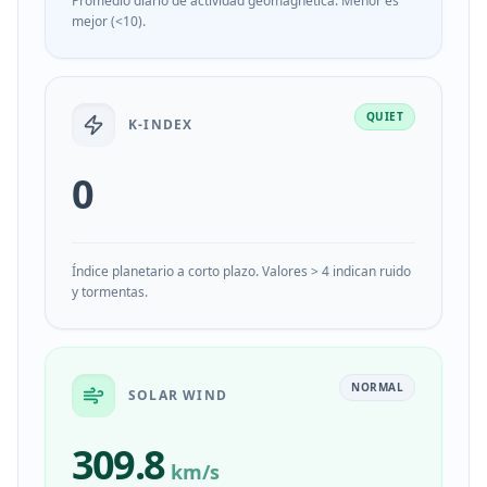
Promedio diario de actividad geomagnética. Menor es
mejor (<10).
QUIET
K-INDEX
0
Índice planetario a corto plazo. Valores > 4 indican ruido
y tormentas.
NORMAL
SOLAR WIND
309.8
km/s