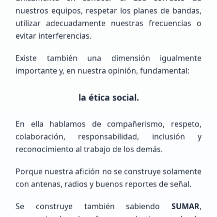
Principiante (SWL / Aspirante)
nuestros equipos, respetar los planes de bandas,
Mexico, Chih., JUÁREZ
utilizar adecuadamente nuestras frecuencias o
evitar interferencias.
Existe también una dimensión igualmente
importante y, en nuestra opinión, fundamental:
la ética social.
MIGUEL ANGEL
LOPEZ ALONZO
En ella hablamos de compañerismo, respeto,
NOTENGO123
colaboración, responsabilidad, inclusión y
reconocimiento al trabajo de los demás.
Principiante (SWL / Aspirante)
Porque nuestra afición no se construye solamente
México, GUERRERO, LA UNION DE ISIDORO MONTES DE OCA
con antenas, radios y buenos reportes de señal.
Se construye también sabiendo
SUMAR
,