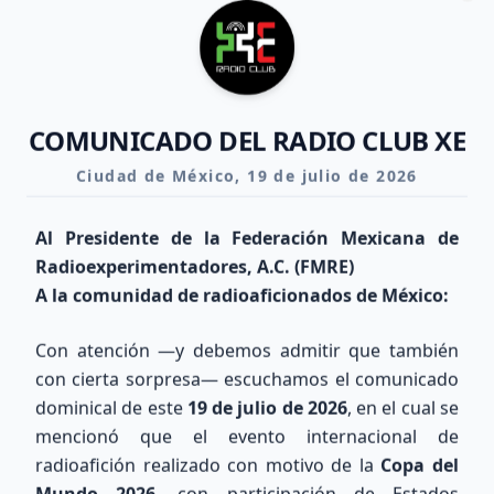
Clo
COMUNICADO DEL RADIO CLUB XE
Ciudad de México, 19 de julio de 2026
Al Presidente de la Federación Mexicana de
Radioexperimentadores, A.C. (FMRE)
A la comunidad de radioaficionados de México:
Con atención —y debemos admitir que también
con cierta sorpresa— escuchamos el comunicado
dominical de este
19 de julio de 2026
, en el cual se
mencionó que el evento internacional de
Explora nuestra Área Técnica y Calculadora de Antenas
radioafición realizado con motivo de la
Copa del
Mundo 2026
, con participación de Estados