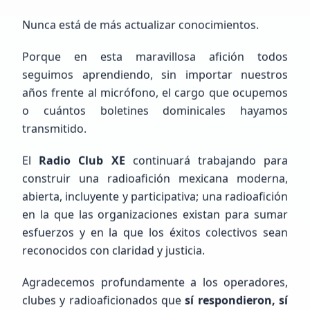
Nunca está de más actualizar conocimientos.
Porque en esta maravillosa afición todos
seguimos aprendiendo, sin importar nuestros
años frente al micrófono, el cargo que ocupemos
FEED RSS
o cuántos boletines dominicales hayamos
Últimas
Noticias
transmitido.
Actualizado:
2:28:00 PM
El
Radio Club XE
continuará trabajando para
construir una radioafición mexicana moderna,
abierta, incluyente y participativa; una radioafición
en la que las organizaciones existan para sumar
esfuerzos y en la que los éxitos colectivos sean
Problema de Conexión RSS
Error al obtener noticias: Failed to fetch RSS feed
reconocidos con claridad y justicia.
from all available proxies.
Agradecemos profundamente a los operadores,
clubes y radioaficionados que
sí respondieron, sí