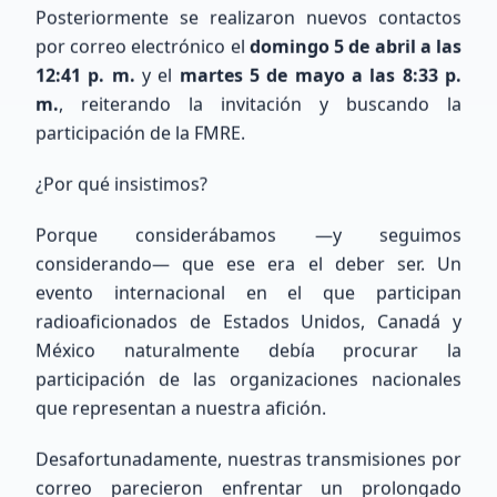
Posteriormente se realizaron nuevos contactos
por correo electrónico el
domingo 5 de abril a las
12:41 p. m.
y el
martes 5 de mayo a las 8:33 p.
m.
, reiterando la invitación y buscando la
participación de la FMRE.
COMUNIDAD XE
¿Por qué insistimos?
Nuestros Miembros
Porque considerábamos —y seguimos
Recientes
considerando— que ese era el deber ser. Un
evento internacional en el que participan
Conoce a los entusiastas que se han unido a
radioaficionados de Estados Unidos, Canadá y
nuestra red de radioaficionados a nivel nacional
México naturalmente debía procurar la
e internacional.
participación de las organizaciones nacionales
que representan a nuestra afición.
174
miembros totales
0
ubicados
Desafortunadamente, nuestras transmisiones por
174
sin ubicación precisa
correo parecieron enfrentar un prolongado