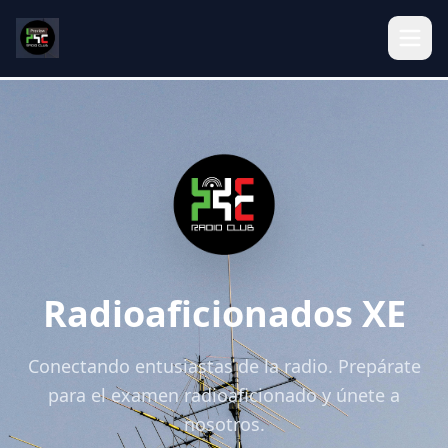
Radioaficionados XE
Conectando entusiastas de la radio. Prepárate
para el examen radioaficionado y únete a
nosotros.