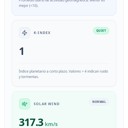
Promedio diario de actividad geomagnética. Menor es
mejor (<10).
QUIET
K-INDEX
1
Índice planetario a corto plazo. Valores > 4 indican ruido
y tormentas.
NORMAL
SOLAR WIND
317.3
km/s