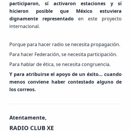
participaron, sí activaron estaciones y sí
hicieron posible que México estuviera
dignamente representado
en este proyecto
internacional.
Porque para hacer radio se necesita propagación.
Para hacer Federación, se necesita participación.
Para hablar de ética, se necesita congruencia.
Y para atribuirse el apoyo de un éxito… cuando
menos conviene haber contestado alguno de
FEED RSS
los correos.
Últimas
Noticias
Actualizado:
6:41:39 AM
Atentamente,
RADIO CLUB XE