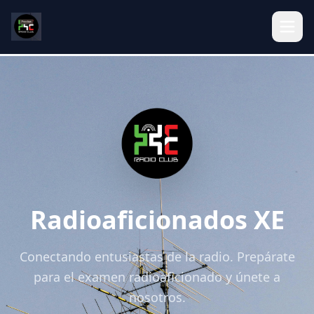
Radioaficionados XE
Conectando entusiastas de la radio. Prepárate
para el examen radioaficionado y únete a
nosotros.