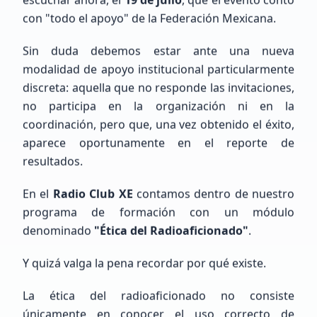
con "todo el apoyo" de la Federación Mexicana.
Gabriel
Rosas
Sin duda debemos estar ante una nueva
Sin Indicativo
modalidad de apoyo institucional particularmente
discreta: aquella que no responde las invitaciones,
no participa en la organización ni en la
Principiante (SWL / Aspirante)
México, CDMX, Ciudad de México
coordinación, pero que, una vez obtenido el éxito,
aparece oportunamente en el reporte de
resultados.
En el
Radio Club XE
contamos dentro de nuestro
programa de formación con un módulo
denominado
"Ética del Radioaficionado"
.
Emiliano
Gutierrez
Y quizá valga la pena recordar por qué existe.
LW6EGE
La ética del radioaficionado no consiste
únicamente en conocer el uso correcto de