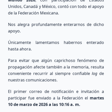
Unidos, Canadá y México, contó con todo el apoyo
de la Federación Mexicana.
Nos alegra profundamente enterarnos de dicho
Búsqueda Internacional
apoyo.
QRZ
Únicamente lamentamos habernos enterado
hasta ahora.
Consulta información de indicativos de todo el
mundo utilizando la base de datos de QRZ.com.
Para evitar que algún caprichoso fenómeno de
propagación afecte también a la memoria, resulta
conveniente recurrir al siempre confiable
log
de
nuestras comunicaciones.
El primer correo de notificación e invitación a
Buscar
participar fue enviado a la Federación el
martes
10 de marzo de 2026 a las 10:16 a. m.