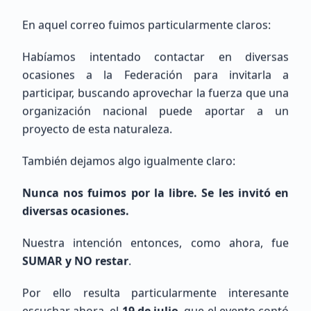
México, CDMX, Ciudad de México
En aquel correo fuimos particularmente claros:
Habíamos intentado contactar en diversas
ocasiones a la Federación para invitarla a
participar, buscando aprovechar la fuerza que una
organización nacional puede aportar a un
proyecto de esta naturaleza.
Pedro
Basañez De La Torre
También dejamos algo igualmente claro:
Sin Indicativo
Nunca nos fuimos por la libre. Se les invitó en
Principiante (SWL / Aspirante)
diversas ocasiones.
México, Estado de México, Naucalpan de Juárez
Nuestra intención entonces, como ahora, fue
SUMAR y NO restar
.
Por ello resulta particularmente interesante
escuchar ahora, el
19 de julio
, que el evento contó