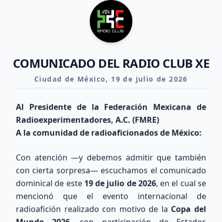
Clo
COMUNICADO DEL RADIO CLUB XE
Ciudad de México, 19 de julio de 2026
Al Presidente de la Federación Mexicana de
Radioexperimentadores, A.C. (FMRE)
A la comunidad de radioaficionados de México:
Con atención —y debemos admitir que también
con cierta sorpresa— escuchamos el comunicado
dominical de este
19 de julio de 2026
, en el cual se
mencionó que el evento internacional de
Explora nuestra Área Técnica y Calculadora de Antenas
radioafición realizado con motivo de la
Copa del
Mundo 2026
, con participación de Estados