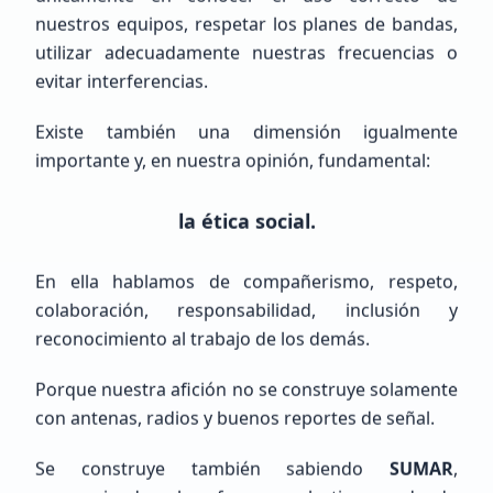
Veterano (+10 años)
nuestros equipos, respetar los planes de bandas,
Argentina, Buenos Aires, Bahía Blanca
utilizar adecuadamente nuestras frecuencias o
evitar interferencias.
Existe también una dimensión igualmente
importante y, en nuestra opinión, fundamental:
la ética social.
Raul humberto
Cisneros Delgado
En ella hablamos de compañerismo, respeto,
NOHAY
colaboración, responsabilidad, inclusión y
reconocimiento al trabajo de los demás.
Principiante (SWL / Aspirante)
Mexico, Chih., JUÁREZ
Porque nuestra afición no se construye solamente
con antenas, radios y buenos reportes de señal.
Se construye también sabiendo
SUMAR
,