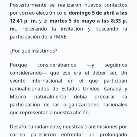
Posteriormente se realizaron nuevos contactos
por correo electrónico el
domingo 5 de abril a las
12:41 p. m.
y el
martes 5 de mayo a las 8:33 p.
m.
, reiterando la invitación y buscando la
participación de la FMRE.
COMUNIDAD XE
¿Por qué insistimos?
Nuestros Miembros
Porque considerábamos —y seguimos
Recientes
considerando— que ese era el deber ser. Un
evento internacional en el que participan
Conoce a los entusiastas que se han unido a
radioaficionados de Estados Unidos, Canadá y
nuestra red de radioaficionados a nivel nacional
México naturalmente debía procurar la
e internacional.
participación de las organizaciones nacionales
que representan a nuestra afición.
175
miembros totales
0
ubicados
Desafortunadamente, nuestras transmisiones por
175
sin ubicación precisa
correo parecieron enfrentar un prolongado