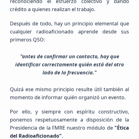
reconociendo el esfuerzo colectivo y dando
crédito a quienes realizan el trabajo.
Después de todo, hay un principio elemental que
MIGUEL ANGEL
LOPEZ ALONZO
cualquier radioaficionado aprende desde sus
NOTENGO123
primeros QSO:
"antes de confirmar un contacto, hay que
Principiante (SWL / Aspirante)
identificar correctamente quién está del otro
México, GUERRERO, LA UNION DE ISIDORO MONTES DE OCA
lado de la frecuencia."
Quizá ese mismo principio resulte útil también al
momento de informar quién organizó un evento.
Por ello, y siempre con espíritu constructivo,
ponemos respetuosamente a disposición de la
Presidencia de la FMRE nuestro módulo de
"Ética
Próximos Eventos
Calendario completo
del Radioaficionado"
.