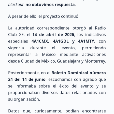
Ver Directorio
blackout
:
no obtuvimos respuesta
.
Unirse al Mapa
A pesar de ello, el proyecto continuó.
La autoridad correspondiente otorgó al Radio
Mapa de Estaciones
Club XE, el
14 de abril de 2026
, los indicativos
especiales
4A1CMX, 4A1GDL y 4A1MTY
, con
vigencia durante el evento, permitiendo
representar a México mediante activaciones
desde Ciudad de México, Guadalajara y Monterrey.
Posteriormente, en el
Boletín Dominical número
24 del 14 de junio
, escuchamos con agrado que
se informaba sobre el éxito del evento y se
proporcionaban diversos datos relacionados con
Cargando mapa de ubicaciones...
su organización.
Datos que, curiosamente, podían encontrarse