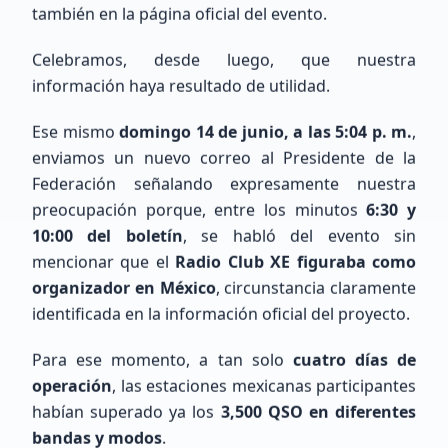
también en la página oficial del evento.
Celebramos, desde luego, que nuestra
información haya resultado de utilidad.
Ese mismo
domingo 14 de junio, a las 5:04 p. m.
,
enviamos un nuevo correo al Presidente de la
Últimos Registros
Federación señalando expresamente nuestra
preocupación porque, entre los minutos
6:30 y
10:00 del boletín
, se habló del evento sin
mencionar que el
Radio Club XE figuraba como
organizador en México
, circunstancia claramente
identificada en la información oficial del proyecto.
Eduardo
Lopez
Para ese momento, a tan solo
cuatro días de
Sin Indicativo
operación
, las estaciones mexicanas participantes
habían superado ya los
3,500 QSO en diferentes
bandas y modos
.
Principiante (SWL / Aspirante)