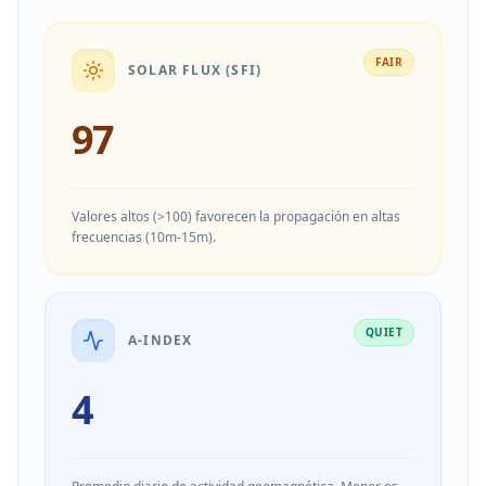
FAIR
SOLAR FLUX (SFI)
97
Valores altos (>100) favorecen la propagación en altas
frecuencias (10m-15m).
QUIET
A-INDEX
4