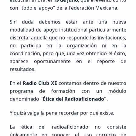
México, Estado de México, Naucalpan de Juárez
con "todo el apoyo" de la Federación Mexicana.
Sin duda debemos estar ante una nueva
modalidad de apoyo institucional particularmente
discreta: aquella que no responde las invitaciones,
no participa en la organización ni en la
coordinación, pero que, una vez obtenido el éxito,
Gabriel
Rosas
aparece oportunamente en el reporte de
resultados.
Sin Indicativo
En el
Radio Club XE
contamos dentro de nuestro
Principiante (SWL / Aspirante)
programa de formación con un módulo
México, CDMX, Ciudad de México
denominado
"Ética del Radioaficionado"
.
Y quizá valga la pena recordar por qué existe.
La ética del radioaficionado no consiste
únicamente en conocer el uso correcto de