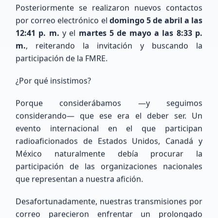
Posteriormente se realizaron nuevos contactos
por correo electrónico el
domingo 5 de abril a las
12:41 p. m.
y el
martes 5 de mayo a las 8:33 p.
Buscar
m.
, reiterando la invitación y buscando la
participación de la FMRE.
¿Por qué insistimos?
Porque considerábamos —y seguimos
considerando— que ese era el deber ser. Un
evento internacional en el que participan
radioaficionados de Estados Unidos, Canadá y
COMUNIDAD XE
México naturalmente debía procurar la
Nuestros Miembros
participación de las organizaciones nacionales
Recientes
que representan a nuestra afición.
Desafortunadamente, nuestras transmisiones por
Conoce a los entusiastas que se han unido a
correo parecieron enfrentar un prolongado