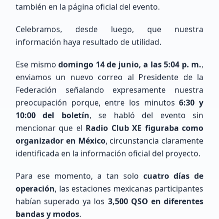
también en la página oficial del evento.
Celebramos, desde luego, que nuestra
Cargando mapa de ubicaciones...
información haya resultado de utilidad.
Ese mismo
domingo 14 de junio, a las 5:04 p. m.
,
enviamos un nuevo correo al Presidente de la
Federación señalando expresamente nuestra
preocupación porque, entre los minutos
6:30 y
10:00 del boletín
, se habló del evento sin
mencionar que el
Radio Club XE figuraba como
organizador en México
, circunstancia claramente
Últimos Registros
identificada en la información oficial del proyecto.
Para ese momento, a tan solo
cuatro días de
operación
, las estaciones mexicanas participantes
habían superado ya los
3,500 QSO en diferentes
bandas y modos
.