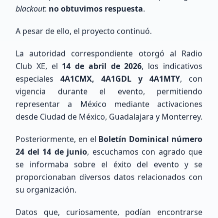
nuestra red de radioaficionados a nivel nacional
blackout
:
no obtuvimos respuesta
.
e internacional.
A pesar de ello, el proyecto continuó.
175
miembros totales
0
ubicados
La autoridad correspondiente otorgó al Radio
175
sin ubicación precisa
Club XE, el
14 de abril de 2026
, los indicativos
Ver Directorio
especiales
4A1CMX, 4A1GDL y 4A1MTY
, con
vigencia durante el evento, permitiendo
Unirse al Mapa
representar a México mediante activaciones
desde Ciudad de México, Guadalajara y Monterrey.
Mapa de Estaciones
Posteriormente, en el
Boletín Dominical número
24 del 14 de junio
, escuchamos con agrado que
se informaba sobre el éxito del evento y se
proporcionaban diversos datos relacionados con
su organización.
Datos que, curiosamente, podían encontrarse