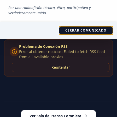
Últimas
Noticias
Por una radioafición técnica, ética, participativa y
verdaderamente unida.
Actualizado:
6:39:10 PM
CERRAR COMUNICADO
Problema de Conexión RSS
Error al obtener noticias: Failed to fetch RSS feed
from all available proxies.
Reintentar
Ver Sala de Prensa Completa