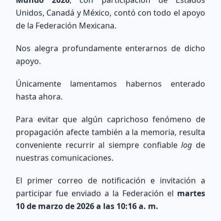
Unidos, Canadá y México, contó con todo el apoyo
de la Federación Mexicana.
Nos alegra profundamente enterarnos de dicho
Explora nuestra Área Técnica y Calculadora de Antenas
apoyo.
Únicamente lamentamos habernos enterado
hasta ahora.
Para evitar que algún caprichoso fenómeno de
Búsqueda Internacional
propagación afecte también a la memoria, resulta
conveniente recurrir al siempre confiable
log
de
QRZ
nuestras comunicaciones.
Consulta información de indicativos de todo el
El primer correo de notificación e invitación a
mundo utilizando la base de datos de QRZ.com.
participar fue enviado a la Federación el
martes
10 de marzo de 2026 a las 10:16 a. m.