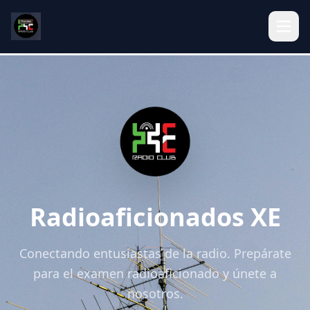
Radioaficionados XE
Conectando entusiastas de la radio. Prepárate
para el examen radioaficionado y únete a
nosotros.