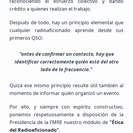
reconociendo el esfuerzo colectivo y dando
Principiante (SWL / Aspirante)
crédito a quienes realizan el trabajo.
Mexico, Chih., JUÁREZ
Después de todo, hay un principio elemental que
cualquier radioaficionado aprende desde sus
primeros QSO:
"antes de confirmar un contacto, hay que
identificar correctamente quién está del otro
MIGUEL ANGEL
LOPEZ ALONZO
lado de la frecuencia."
NOTENGO123
Quizá ese mismo principio resulte útil también al
momento de informar quién organizó un evento.
Principiante (SWL / Aspirante)
México, GUERRERO, LA UNION DE ISIDORO MONTES DE OCA
Por ello, y siempre con espíritu constructivo,
ponemos respetuosamente a disposición de la
Presidencia de la FMRE nuestro módulo de
"Ética
del Radioaficionado"
.