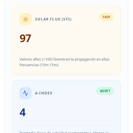
FAIR
SOLAR FLUX (SFI)
97
Valores altos (>100) favorecen la propagación en altas
frecuencias (10m-15m).
QUIET
A-INDEX
4