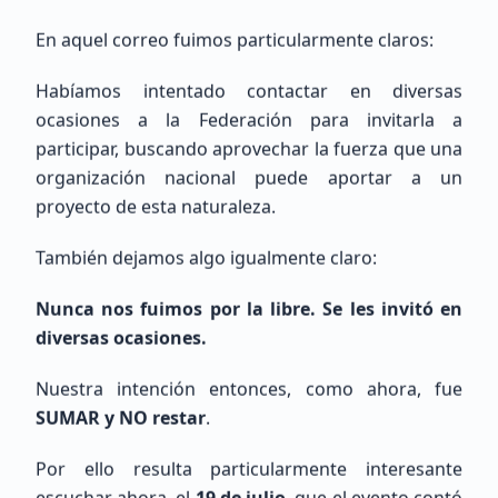
En aquel correo fuimos particularmente claros:
Eduardo
Lopez
Sin Indicativo
Habíamos intentado contactar en diversas
ocasiones a la Federación para invitarla a
participar, buscando aprovechar la fuerza que una
Principiante (SWL / Aspirante)
México, CDMX, Ciudad de México
organización nacional puede aportar a un
proyecto de esta naturaleza.
También dejamos algo igualmente claro:
Nunca nos fuimos por la libre. Se les invitó en
diversas ocasiones.
Pedro
Basañez De La Torre
Nuestra intención entonces, como ahora, fue
SUMAR y NO restar
.
Sin Indicativo
Por ello resulta particularmente interesante
Principiante (SWL / Aspirante)
escuchar ahora, el
19 de julio
, que el evento contó