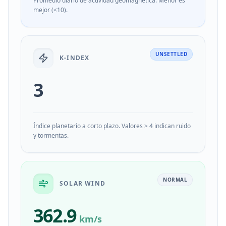
Promedio diario de actividad geomagnética. Menor es
mejor (<10).
UNSETTLED
K-INDEX
3
Índice planetario a corto plazo. Valores > 4 indican ruido
y tormentas.
NORMAL
SOLAR WIND
362.9
km/s