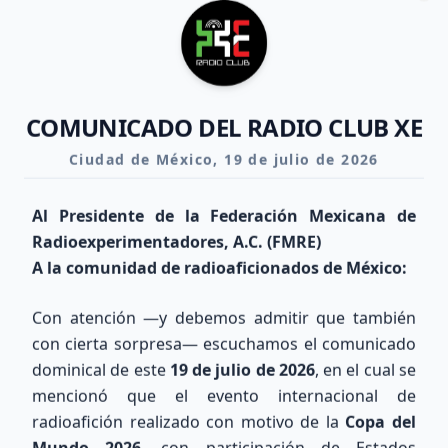
10.1 - 14.35 MHz
Clo
Día
BUENO
Noche
REGULAR
COMUNICADO DEL RADIO CLUB XE
Ciudad de México, 19 de julio de 2026
17m-15m
18.068 - 21.45 MHz
Al Presidente de la Federación Mexicana de
Día
REGULAR
Radioexperimentadores, A.C. (FMRE)
Noche
POBRE
A la comunidad de radioaficionados de México:
Con atención —y debemos admitir que también
12m-10m
con cierta sorpresa— escuchamos el comunicado
24.89 - 29.7 MHz
dominical de este
19 de julio de 2026
, en el cual se
mencionó que el evento internacional de
Día
POBRE
radioafición realizado con motivo de la
Copa del
Noche
POBRE
Mundo 2026
, con participación de Estados