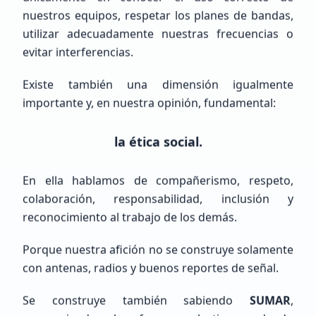
nuestros equipos, respetar los planes de bandas,
utilizar adecuadamente nuestras frecuencias o
Emiliano
Gutierrez
evitar interferencias.
LW6EGE
Existe también una dimensión igualmente
importante y, en nuestra opinión, fundamental:
Veterano (+10 años)
Argentina, Buenos Aires, Bahía Blanca
la ética social.
En ella hablamos de compañerismo, respeto,
colaboración, responsabilidad, inclusión y
reconocimiento al trabajo de los demás.
Porque nuestra afición no se construye solamente
Raul humberto
Cisneros Delgado
con antenas, radios y buenos reportes de señal.
NOHAY
Se construye también sabiendo
SUMAR
,