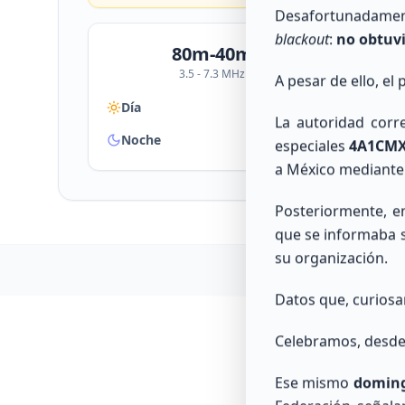
Desafortunadament
RESPALDO
blackout
:
no obtuv
80m-40m
3.5 - 7.3 MHz
A pesar de ello, el
Día
Día
REGULAR
La autoridad corr
Noche
No
BUENO
especiales
4A1CMX
a México mediante 
Posteriormente, e
que se informaba s
su organización.
Datos que, curiosa
Celebramos, desde 
Ese mismo
domingo