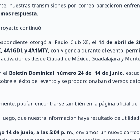
e, nuestras transmisiones por correo parecieron enfre
RESPALDO
imos respuesta
.
30m-20m
17m-15m
10.1 - 14.35 MHz
18.068 - 21.45 MHz
 proyecto continuó.
Día
BUENO
REG
espondiente otorgó al Radio Club XE, el
14 de abril de 2
che
Noche
REGULAR
P
, 4A1GDL y 4A1MTY
, con vigencia durante el evento, perm
activaciones desde Ciudad de México, Guadalajara y Monte
n el
Boletín Dominical número 24 del 14 de junio
, escu
obre el éxito del evento y se proporcionaban diversos dat
Explora nuestra Área Técnica y Calculadora de Antenas
mente, podían encontrarse también en la página oficial del
luego, que nuestra información haya resultado de utilidad
 14 de junio, a las 5:04 p. m.
, enviamos un nuevo correo 