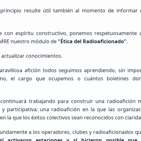
Sin Indicativo
rincipio resulte útil también al momento de informar
Principiante (SWL / Aspirante)
México, Estado de México, Naucalpan de Juárez
re con espíritu constructivo, ponemos respetuosamente a
 FMRE nuestro módulo de
"Ética del Radioaficionado"
.
actualizar conocimientos.
ravillosa afición todos seguimos aprendiendo, sin impo
ono, el cargo que ocupemos o cuántos boletines do
Raul humberto
Cisneros Delgado
continuará trabajando para construir una radioafición
NOHAY
e y participativa; una radioafición en la que las organiza
n la que los éxitos colectivos sean reconocidos con claridad
Principiante (SWL / Aspirante)
Mexico, Chih., JUÁREZ
ndamente a los operadores, clubes y radioaficionados q
 sí activaron estaciones y sí hicieron posible que