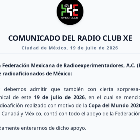
ntusiastas de la radio. Prepárate para el examen ra
y únete a nosotros.
COMUNICADO DEL RADIO CLUB XE
Ciudad de México, 19 de julio de 2026
Curso para Licencia
Únete al Club
Noti
la Federación Mexicana de Radioexperimentadores, A.C. 
 radioaficionados de México:
 debemos admitir que también con cierta sorpres
nical de este
19 de julio de 2026
, en el cual se menc
adioafición realizado con motivo de la
Copa del Mundo 202
...
 Canadá y México, contó con todo el apoyo de la Federació
damente enterarnos de dicho apoyo.