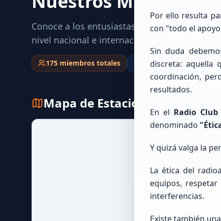
Nuestros Miembros
R
Por ello resulta p
Conoce a los entusiastas que se han unido a 
con "todo el apoyo
nivel nacional e internacional.
Sin duda debemos
175
miembros totales
0
ubicados
175
sin
discreta: aquella 
coordinación, per
resultados.
Mapa de Estaciones
En el
Radio Club
denominado
"Étic
Y quizá valga la pe
La ética del radi
equipos, respetar 
interferencias.
Existe también una