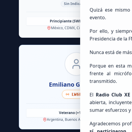
Sin Indicativo
Quizá ese mismo p
evento.
Principiante (SWL / Aspirante)
México, CDMX, Ciudad de México
Por ello, y siemp
Presidencia de la
Nunca está de más 
Porque en esta ma
frente al micróf
transmitido.
Emiliano
Gutierrez
El
Radio Club XE
LW6EGE
abierta, incluyent
sumar esfuerzos y e
Veterano (+10 años)
Argentina, Buenos Aires, Bahía Blanca
Agradecemos profu
sí participaron,