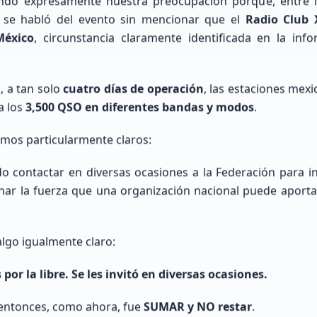
Búsqueda Internacional QRZ
ando expresamente nuestra preocupación porque, entre
, se habló del evento sin mencionar que el
Radio Club 
México
, circunstancia claramente identificada en la info
formación de indicativos de todo el mundo utilizand
datos de QRZ.com.
 a tan solo
cuatro días de operación
, las estaciones mexi
a los
3,500 QSO en diferentes bandas y modos
.
imos particularmente claros:
 contactar en diversas ocasiones a la Federación para invi
ar la fuerza que una organización nacional puede aporta
lgo igualmente claro:
or la libre. Se les invitó en diversas ocasiones.
 entonces, como ahora, fue
SUMAR y NO restar
.