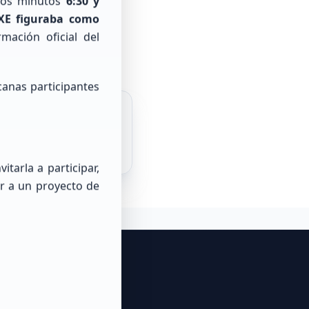
 los minutos
6:30 y
XE figuraba como
rmación oficial del
o la base de
canas participantes
Buscar
tarla a participar,
r a un proyecto de