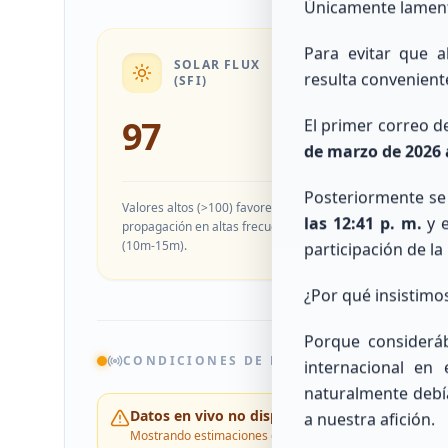
Únicamente lamen
Para evitar que 
SOLAR FLUX
FAIR
resulta convenient
(SFI)
97
El primer correo de
4
de marzo de 2026 a
Posteriormente se 
Valores altos (>100) favorecen la
las 12:41 p. m.
y 
propagación en altas frecuencias
Prome
(10m-15m).
geoma
participación de la
¿Por qué insistimo
Porque considerá
CONDICIONES DE BANDAS HF
internacional en
naturalmente debía
Datos en vivo no disponibles
a nuestra afición.
Mostrando estimaciones de respaldo.