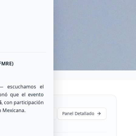
Close
dioaficionado
cias
(FMRE)
a— escuchamos el
ionó que el evento
6
, con participación
n Mexicana.
Panel Detallado