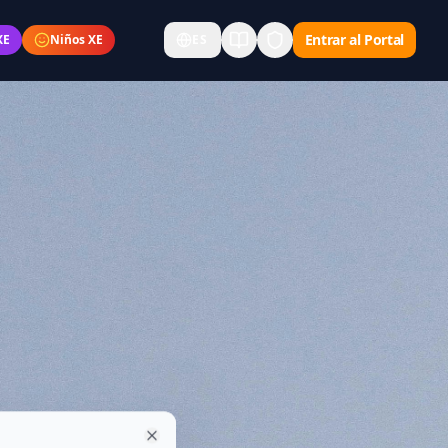
Entrar al Portal
XE
Niños XE
ES
E