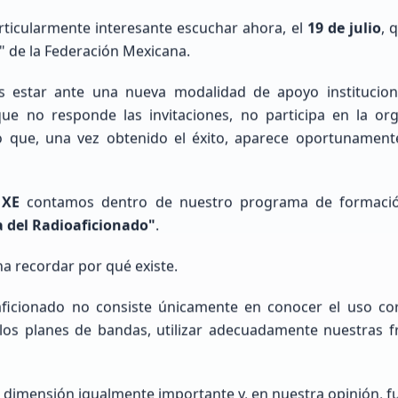
ecientes
articularmente interesante escuchar ahora, el
19 de julio
, 
nuestra red de radioaficionados a
" de la Federación Mexicana.
 estar ante una nueva modalidad de apoyo instituciona
 ubicación precisa
que no responde las invitaciones, no participa en la org
o que, una vez obtenido el éxito, aparece oportunament
 XE
contamos dentro de nuestro programa de formaci
a del Radioaficionado"
.
na recordar por qué existe.
oaficionado no consiste únicamente en conocer el uso co
los planes de bandas, utilizar adecuadamente nuestras fr
 dimensión igualmente importante y, en nuestra opinión, 