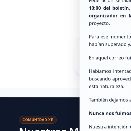
Federación señal
10:00 del boletín
organizador en 
Consulta in
proyecto.
Para ese momento,
habían superado y
En aquel correo fu
Habíamos intentado
buscando aprovech
esta naturaleza.
También dejamos a
Nunca nos fuimos p
COMUNIDAD XE
Nuestra intención