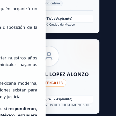
Sin Indicativo
 quién organizó un
Principiante (SWL / Aspirante)
México, CDMX, Ciudad de México
 disposición de la
rtar nuestros años
minicales hayamos
MIGUEL ANGEL
LOPEZ ALONZO
 mexicana moderna,
NOTENGO123
ciones existan para
 y justicia.
Principiante (SWL / Aspirante)
México, GUERRERO, LA UNION DE ISIDORO MONTES DE OCA
ue
sí respondieron,
 México estuviera