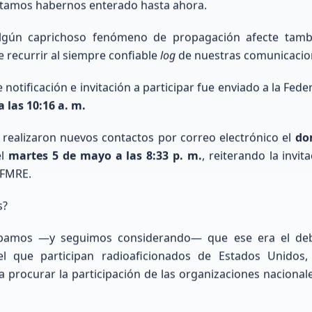
tamos habernos enterado hasta ahora.
algún caprichoso fenómeno de propagación afecte tamb
QUIET
Q
A-INDEX
K-INDEX
e recurrir al siempre confiable
log
de nuestras comunicacio
 notificación e invitación a participar fue enviado a la Fede
1
 las 10:16 a. m.
realizaron nuevos contactos por correo electrónico el
do
el
martes 5 de mayo a las 8:33 p. m.
, reiterando la invi
dio diario de actividad
Índice planetario a corto plazo. V
gnética. Menor es mejor (<10).
> 4 indican ruido y tormentas.
 FMRE.
s?
bamos —y seguimos considerando— que ese era el deb
 el que participan radioaficionados de Estados Unidos
 procurar la participación de las organizaciones naciona