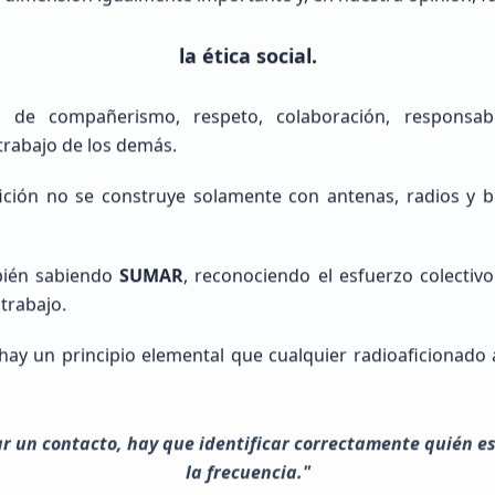
Cargando mapa de ubicaciones...
la ética social.
 de compañerismo, respeto, colaboración, responsabil
trabajo de los demás.
ición no se construye solamente con antenas, radios y 
bién sabiendo
SUMAR
, reconociendo el esfuerzo colectiv
 trabajo.
hay un principio elemental que cualquier radioaficionado
r un contacto, hay que identificar correctamente quién es
la frecuencia."
Pedro
Basañez De La Torre