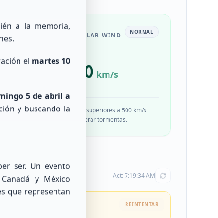
ién a la memoria,
UIET
NORMAL
SOLAR WIND
nes.
ración el
martes 10
329.0
km/s
mingo 5 de abril a
tación y buscando la
alores
Velocidades superiores a 500 km/s
pueden generar tormentas.
er ser. Un evento
Act:
7:19:34 AM
, Canadá y México
les que representan
REINTENTAR