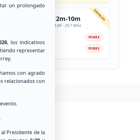
ntar un prolongado
RESPALDO
RESPALDO
12m-10m
24.89 - 29.7 MHz
Día
ULAR
POBRE
026
, los indicativos
Noche
OBRE
POBRE
itiendo representar
rrey.
chamos con agrado
os relacionados con
 evento.
.
al Presidente de la