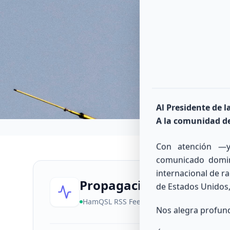
Conectando e
Al Presidente de 
A la comunidad de
Con atención —y
comunicado domi
internacional de r
Propagación Solar
Calculando
de Estados Unidos,
HamQSL RSS Feed
Act:
7:19:38 AM
Nos alegra profun