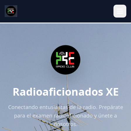
Radioaficionados XE
Conectando entusiastas de la radio. Prepárate
para el examen radioaficionado y únete a
nosotros.