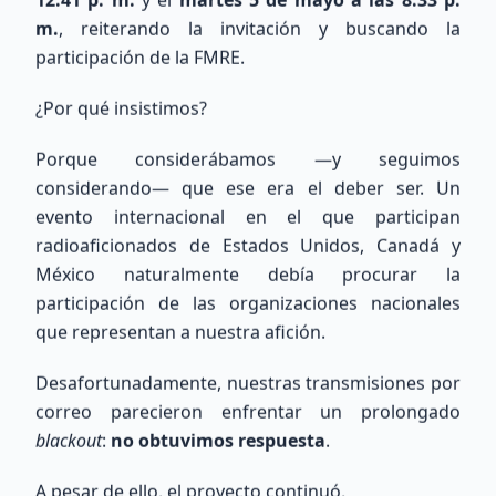
m.
, reiterando la invitación y buscando la
participación de la FMRE.
¿Por qué insistimos?
Porque considerábamos —y seguimos
COMUNIDAD XE
considerando— que ese era el deber ser. Un
Nuestros Miembros
evento internacional en el que participan
Recientes
radioaficionados de Estados Unidos, Canadá y
México naturalmente debía procurar la
participación de las organizaciones nacionales
Conoce a los entusiastas que se han unido a
que representan a nuestra afición.
nuestra red de radioaficionados a nivel nacional
e internacional.
Desafortunadamente, nuestras transmisiones por
correo parecieron enfrentar un prolongado
175
miembros totales
0
ubicados
blackout
:
no obtuvimos respuesta
.
175
sin ubicación precisa
A pesar de ello, el proyecto continuó.