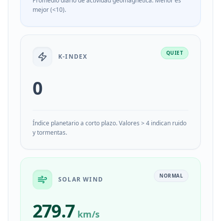
Promedio diario de actividad geomagnética. Menor es
mejor (<10).
QUIET
K-INDEX
0
Índice planetario a corto plazo. Valores > 4 indican ruido
y tormentas.
NORMAL
SOLAR WIND
279.7
km/s