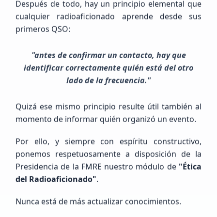
Después de todo, hay un principio elemental que
cualquier radioaficionado aprende desde sus
primeros QSO:
MIGUEL ANGEL
LOPEZ ALONZO
"antes de confirmar un contacto, hay que
NOTENGO123
identificar correctamente quién está del otro
lado de la frecuencia."
Principiante (SWL / Aspirante)
México, GUERRERO, LA UNION DE ISIDORO MONTES DE OCA
Quizá ese mismo principio resulte útil también al
momento de informar quién organizó un evento.
Por ello, y siempre con espíritu constructivo,
ponemos respetuosamente a disposición de la
Presidencia de la FMRE nuestro módulo de
"Ética
del Radioaficionado"
.
Próximos Eventos
Nunca está de más actualizar conocimientos.
Calendario completo