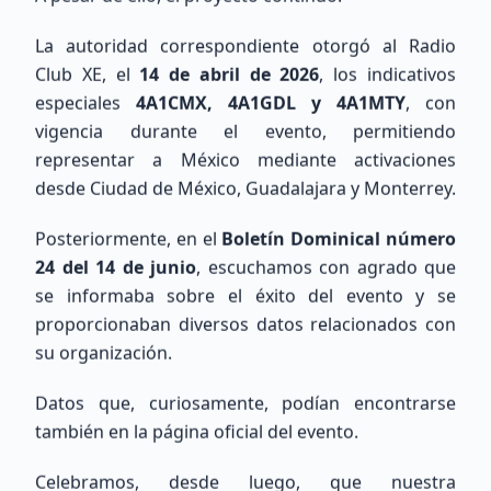
Ver Directorio
La autoridad correspondiente otorgó al Radio
Unirse al Mapa
Club XE, el
14 de abril de 2026
, los indicativos
especiales
4A1CMX, 4A1GDL y 4A1MTY
, con
vigencia durante el evento, permitiendo
Mapa de Estaciones
representar a México mediante activaciones
desde Ciudad de México, Guadalajara y Monterrey.
Posteriormente, en el
Boletín Dominical número
24 del 14 de junio
, escuchamos con agrado que
se informaba sobre el éxito del evento y se
proporcionaban diversos datos relacionados con
su organización.
Datos que, curiosamente, podían encontrarse
Cargando mapa de ubicaciones...
también en la página oficial del evento.
Celebramos, desde luego, que nuestra