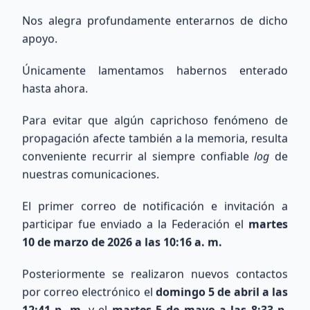
Nos alegra profundamente enterarnos de dicho
apoyo.
Únicamente lamentamos habernos enterado
Búsqueda Internacional
hasta ahora.
QRZ
Para evitar que algún caprichoso fenómeno de
propagación afecte también a la memoria, resulta
Consulta información de indicativos de todo el
conveniente recurrir al siempre confiable
log
de
mundo utilizando la base de datos de QRZ.com.
nuestras comunicaciones.
El primer correo de notificación e invitación a
participar fue enviado a la Federación el
martes
10 de marzo de 2026 a las 10:16 a. m.
Buscar
Posteriormente se realizaron nuevos contactos
por correo electrónico el
domingo 5 de abril a las
12:41 p. m.
y el
martes 5 de mayo a las 8:33 p.