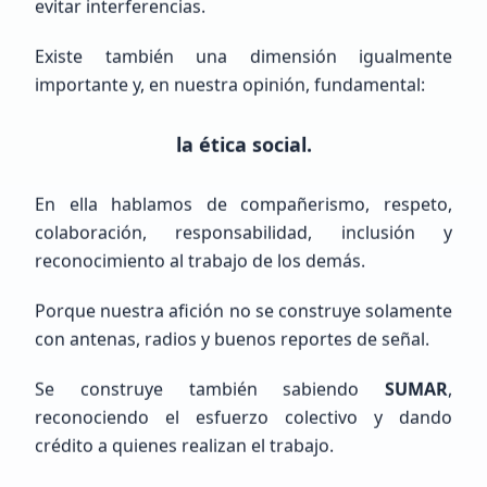
evitar interferencias.
Veterano (+10 años)
Argentina, Buenos Aires, Bahía Blanca
Existe también una dimensión igualmente
importante y, en nuestra opinión, fundamental:
la ética social.
En ella hablamos de compañerismo, respeto,
colaboración, responsabilidad, inclusión y
Raul humberto
Cisneros Delgado
reconocimiento al trabajo de los demás.
NOHAY
Porque nuestra afición no se construye solamente
con antenas, radios y buenos reportes de señal.
Principiante (SWL / Aspirante)
Mexico, Chih., JUÁREZ
Se construye también sabiendo
SUMAR
,
reconociendo el esfuerzo colectivo y dando
crédito a quienes realizan el trabajo.