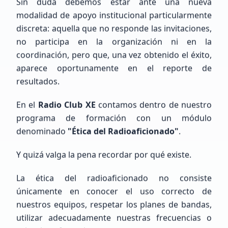
Sin duda debemos estar ante una nueva
modalidad de apoyo institucional particularmente
discreta: aquella que no responde las invitaciones,
Gabriel
Rosas
no participa en la organización ni en la
Sin Indicativo
coordinación, pero que, una vez obtenido el éxito,
aparece oportunamente en el reporte de
Principiante (SWL / Aspirante)
resultados.
México, CDMX, Ciudad de México
En el
Radio Club XE
contamos dentro de nuestro
programa de formación con un módulo
denominado
"Ética del Radioaficionado"
.
Y quizá valga la pena recordar por qué existe.
La ética del radioaficionado no consiste
Emiliano
Gutierrez
únicamente en conocer el uso correcto de
LW6EGE
nuestros equipos, respetar los planes de bandas,
utilizar adecuadamente nuestras frecuencias o