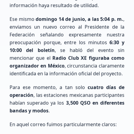
información haya resultado de utilidad.
Ese mismo
domingo 14 de junio, a las 5:04 p. m.
,
enviamos un nuevo correo al Presidente de la
Federación señalando expresamente nuestra
preocupación porque, entre los minutos
6:30 y
10:00 del boletín
, se habló del evento sin
Últimos Registros
mencionar que el
Radio Club XE figuraba como
organizador en México
, circunstancia claramente
identificada en la información oficial del proyecto.
Para ese momento, a tan solo
cuatro días de
operación
, las estaciones mexicanas participantes
habían superado ya los
3,500 QSO en diferentes
Eduardo
Lopez
bandas y modos
.
Sin Indicativo
En aquel correo fuimos particularmente claros:
Principiante (SWL / Aspirante)