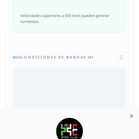
Velocidades superiores a 500 km/s pueden generar
tormentas.
CONDICIONES DE BANDAS HF
Clo