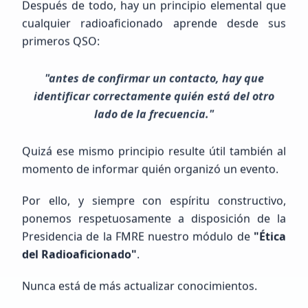
Después de todo, hay un principio elemental que
Principiante (SWL / Aspirante)
cualquier radioaficionado aprende desde sus
Mexico, Chih., JUÁREZ
primeros QSO:
"antes de confirmar un contacto, hay que
identificar correctamente quién está del otro
lado de la frecuencia."
Quizá ese mismo principio resulte útil también al
MIGUEL ANGEL
LOPEZ ALONZO
momento de informar quién organizó un evento.
NOTENGO123
Por ello, y siempre con espíritu constructivo,
ponemos respetuosamente a disposición de la
Principiante (SWL / Aspirante)
Presidencia de la FMRE nuestro módulo de
"Ética
México, GUERRERO, LA UNION DE ISIDORO MONTES DE OCA
del Radioaficionado"
.
Nunca está de más actualizar conocimientos.