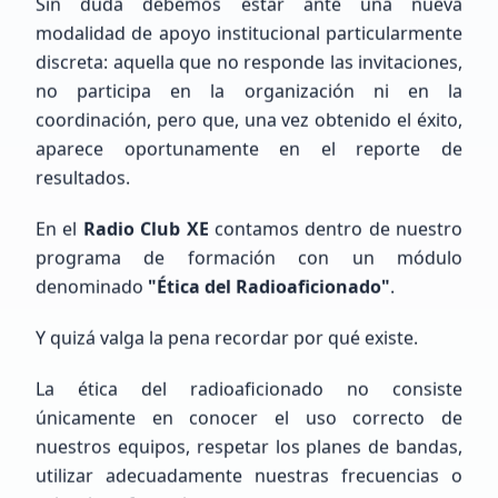
Sin duda debemos estar ante una nueva
México, Estado de México, Naucalpan de Juárez
modalidad de apoyo institucional particularmente
discreta: aquella que no responde las invitaciones,
no participa en la organización ni en la
coordinación, pero que, una vez obtenido el éxito,
aparece oportunamente en el reporte de
resultados.
Gabriel
Rosas
En el
Radio Club XE
contamos dentro de nuestro
programa de formación con un módulo
Sin Indicativo
denominado
"Ética del Radioaficionado"
.
Principiante (SWL / Aspirante)
Y quizá valga la pena recordar por qué existe.
México, CDMX, Ciudad de México
La ética del radioaficionado no consiste
únicamente en conocer el uso correcto de
nuestros equipos, respetar los planes de bandas,
utilizar adecuadamente nuestras frecuencias o