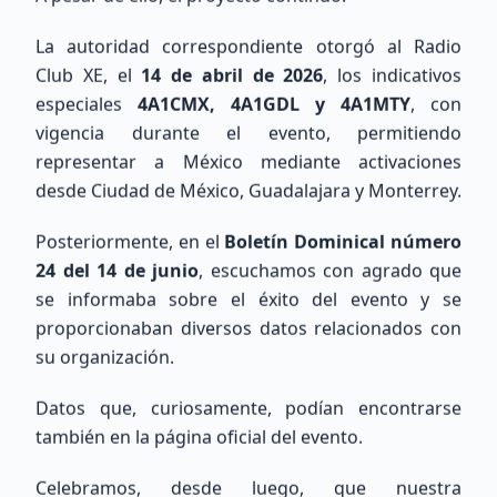
nuestra red de radioaficionados a nivel nacional
e internacional.
La autoridad correspondiente otorgó al Radio
Club XE, el
14 de abril de 2026
, los indicativos
175
miembros totales
0
ubicados
especiales
4A1CMX, 4A1GDL y 4A1MTY
, con
175
sin ubicación precisa
vigencia durante el evento, permitiendo
representar a México mediante activaciones
Ver Directorio
desde Ciudad de México, Guadalajara y Monterrey.
Unirse al Mapa
Posteriormente, en el
Boletín Dominical número
24 del 14 de junio
, escuchamos con agrado que
Mapa de Estaciones
se informaba sobre el éxito del evento y se
proporcionaban diversos datos relacionados con
su organización.
Datos que, curiosamente, podían encontrarse
también en la página oficial del evento.
Celebramos, desde luego, que nuestra