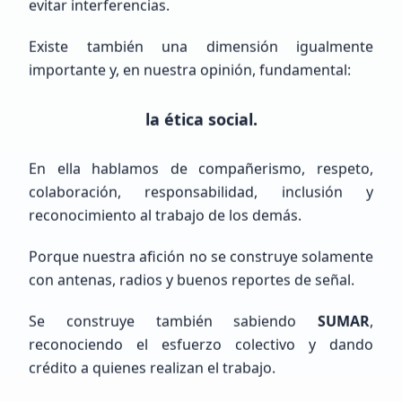
evitar interferencias.
Existe también una dimensión igualmente
Emiliano
Gutierrez
importante y, en nuestra opinión, fundamental:
LW6EGE
la ética social.
Veterano (+10 años)
Argentina, Buenos Aires, Bahía Blanca
En ella hablamos de compañerismo, respeto,
colaboración, responsabilidad, inclusión y
reconocimiento al trabajo de los demás.
Porque nuestra afición no se construye solamente
con antenas, radios y buenos reportes de señal.
Se construye también sabiendo
SUMAR
,
Raul humberto
Cisneros Delgado
reconociendo el esfuerzo colectivo y dando
NOHAY
crédito a quienes realizan el trabajo.