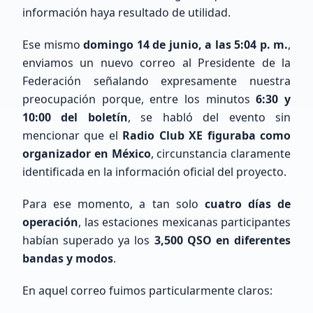
información haya resultado de utilidad.
Ese mismo
domingo 14 de junio, a las 5:04 p. m.
,
Cargando mapa de ubicaciones...
enviamos un nuevo correo al Presidente de la
Federación señalando expresamente nuestra
preocupación porque, entre los minutos
6:30 y
10:00 del boletín
, se habló del evento sin
mencionar que el
Radio Club XE figuraba como
organizador en México
, circunstancia claramente
identificada en la información oficial del proyecto.
Para ese momento, a tan solo
cuatro días de
Últimos Registros
operación
, las estaciones mexicanas participantes
habían superado ya los
3,500 QSO en diferentes
bandas y modos
.
En aquel correo fuimos particularmente claros: