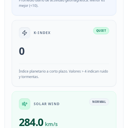
Promedio diario de actividad geomagnética. Menor es
mejor (<10).
QUIET
K-INDEX
0
Índice planetario a corto plazo. Valores > 4 indican ruido
y tormentas.
NORMAL
SOLAR WIND
284.0
km/s