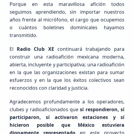
Porque en esta maravillosa afición todos
seguimos aprendiendo, sin importar nuestros
años frente al micrófono, el cargo que ocupemos
o cuántos boletines dominicales hayamos
Próximos Eventos
Calendario completo
transmitido.
El
Radio Club XE
continuará trabajando para
construir una radioafición mexicana moderna,
abierta, incluyente y participativa; una radioafición
en la que las organizaciones existan para sumar
esfuerzos y en la que los éxitos colectivos sean
reconocidos con claridad y justicia.
Agradecemos profundamente a los operadores,
clubes y radioaficionados que
sí respondieron, sí
participaron, sí activaron estaciones y sí
hicieron posible que México estuviera
dignamente representado
en este proyecto