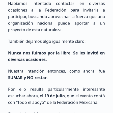
Habíamos intentado contactar en diversas
ocasiones a la Federación para invitarla a
Eduardo
Lopez
participar, buscando aprovechar la fuerza que una
Sin Indicativo
organización nacional puede aportar a un
proyecto de esta naturaleza.
Principiante (SWL / Aspirante)
México, CDMX, Ciudad de México
También dejamos algo igualmente claro:
Nunca nos fuimos por la libre. Se les invitó en
diversas ocasiones.
Nuestra intención entonces, como ahora, fue
SUMAR y NO restar
.
Pedro
Basañez De La Torre
Por ello resulta particularmente interesante
escuchar ahora, el
19 de julio
, que el evento contó
Sin Indicativo
con "todo el apoyo" de la Federación Mexicana.
Principiante (SWL / Aspirante)