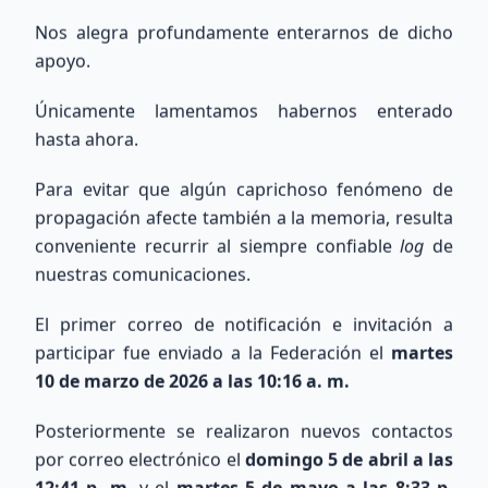
Nos alegra profundamente enterarnos de dicho
apoyo.
Únicamente lamentamos habernos enterado
Explora nuestra Área Técnica y Calculadora de Antenas
hasta ahora.
Para evitar que algún caprichoso fenómeno de
propagación afecte también a la memoria, resulta
conveniente recurrir al siempre confiable
log
de
nuestras comunicaciones.
Búsqueda Internacional
QRZ
El primer correo de notificación e invitación a
participar fue enviado a la Federación el
martes
10 de marzo de 2026 a las 10:16 a. m.
Consulta información de indicativos de todo el
mundo utilizando la base de datos de QRZ.com.
Posteriormente se realizaron nuevos contactos
por correo electrónico el
domingo 5 de abril a las
12:41 p. m.
y el
martes 5 de mayo a las 8:33 p.