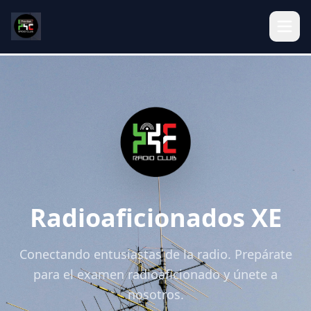
Radioaficionados XE
Conectando entusiastas de la radio. Prepárate
para el examen radioaficionado y únete a
nosotros.