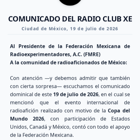
10.1 - 14.35 MHz
Día
BUENO
COMUNICADO DEL RADIO CLUB XE
Noche
REGULAR
Ciudad de México, 19 de julio de 2026
Al Presidente de la Federación Mexicana de
17m-15m
Radioexperimentadores, A.C. (FMRE)
18.068 - 21.45 MHz
A la comunidad de radioaficionados de México:
Día
REGULAR
Con atención —y debemos admitir que también
Noche
POBRE
con cierta sorpresa— escuchamos el comunicado
dominical de este
19 de julio de 2026
, en el cual se
mencionó que el evento internacional de
12m-10m
radioafición realizado con motivo de la
Copa del
24.89 - 29.7 MHz
Mundo 2026
, con participación de Estados
Día
Unidos, Canadá y México, contó con todo el apoyo
POBRE
de la Federación Mexicana.
Noche
POBRE