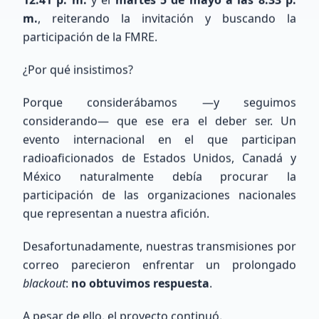
m.
, reiterando la invitación y buscando la
participación de la FMRE.
Buscar
¿Por qué insistimos?
Porque considerábamos —y seguimos
considerando— que ese era el deber ser. Un
evento internacional en el que participan
radioaficionados de Estados Unidos, Canadá y
México naturalmente debía procurar la
participación de las organizaciones nacionales
que representan a nuestra afición.
COMUNIDAD XE
Nuestros Miembros
Desafortunadamente, nuestras transmisiones por
Recientes
correo parecieron enfrentar un prolongado
blackout
:
no obtuvimos respuesta
.
Conoce a los entusiastas que se han unido a
A pesar de ello, el proyecto continuó.