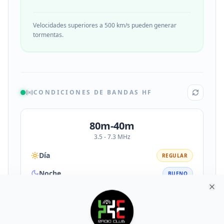
Velocidades superiores a 500 km/s pueden generar
tormentas.
CONDICIONES DE BANDAS HF
80m-40m
3.5 - 7.3 MHz
Día
REGULAR
Noche
BUENO
Clo
30m-20m