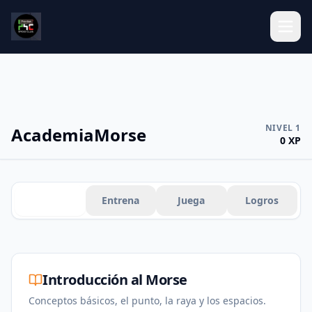
NIVEL
1
Academia
Morse
0
XP
Aprende
Entrena
Juega
Logros
Introducción al Morse
Conceptos básicos, el punto, la raya y los espacios.