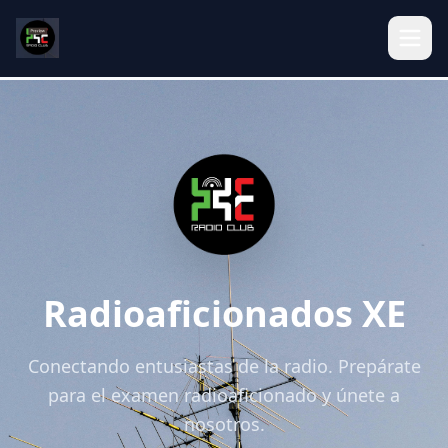
Radioaficionados XE
Conectando entusiastas de la radio. Prepárate
para el examen radioaficionado y únete a
nosotros.