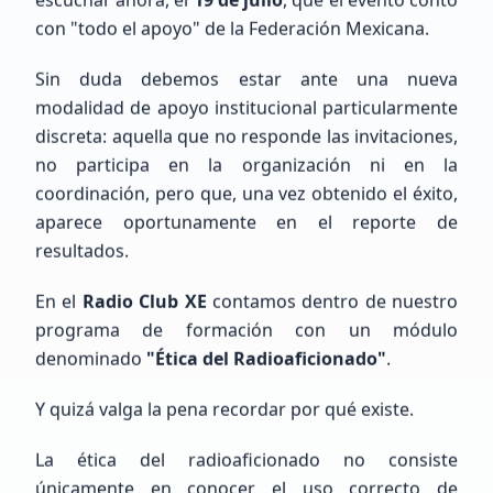
con "todo el apoyo" de la Federación Mexicana.
Gabriel
Rosas
Sin duda debemos estar ante una nueva
Sin Indicativo
modalidad de apoyo institucional particularmente
discreta: aquella que no responde las invitaciones,
no participa en la organización ni en la
Principiante (SWL / Aspirante)
México, CDMX, Ciudad de México
coordinación, pero que, una vez obtenido el éxito,
aparece oportunamente en el reporte de
resultados.
En el
Radio Club XE
contamos dentro de nuestro
programa de formación con un módulo
denominado
"Ética del Radioaficionado"
.
Emiliano
Gutierrez
Y quizá valga la pena recordar por qué existe.
LW6EGE
La ética del radioaficionado no consiste
únicamente en conocer el uso correcto de