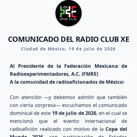
Clo
COMUNICADO DEL RADIO CLUB XE
Ciudad de México, 19 de julio de 2026
Al Presidente de la Federación Mexicana de
Radioexperimentadores, A.C. (FMRE)
A la comunidad de radioaficionados de México:
Con atención —y debemos admitir que también
con cierta sorpresa— escuchamos el comunicado
dominical de este
19 de julio de 2026
, en el cual se
mencionó que el evento internacional de
Explora nuestra Área Técnica y Calculadora de Antenas
radioafición realizado con motivo de la
Copa del
Mundo 2026
, con participación de Estados