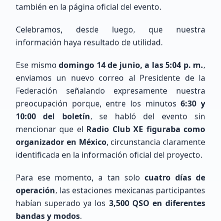
también en la página oficial del evento.
Celebramos, desde luego, que nuestra
información haya resultado de utilidad.
Ese mismo
domingo 14 de junio, a las 5:04 p. m.
,
enviamos un nuevo correo al Presidente de la
Últimos Registros
Federación señalando expresamente nuestra
preocupación porque, entre los minutos
6:30 y
10:00 del boletín
, se habló del evento sin
mencionar que el
Radio Club XE figuraba como
organizador en México
, circunstancia claramente
identificada en la información oficial del proyecto.
Eduardo
Lopez
Para ese momento, a tan solo
cuatro días de
Sin Indicativo
operación
, las estaciones mexicanas participantes
habían superado ya los
3,500 QSO en diferentes
bandas y modos
.
Principiante (SWL / Aspirante)