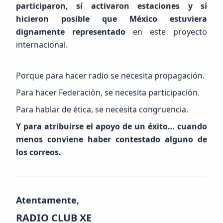
participaron, sí activaron estaciones y sí
hicieron posible que México estuviera
dignamente representado
en este proyecto
internacional.
Porque para hacer radio se necesita propagación.
Ver Sala de Prensa Completa
Para hacer Federación, se necesita participación.
Para hablar de ética, se necesita congruencia.
Y para atribuirse el apoyo de un éxito… cuando
menos conviene haber contestado alguno de
los correos.
Visitantes Globales
Visitantes por País
Atentamente,
RADIO CLUB XE