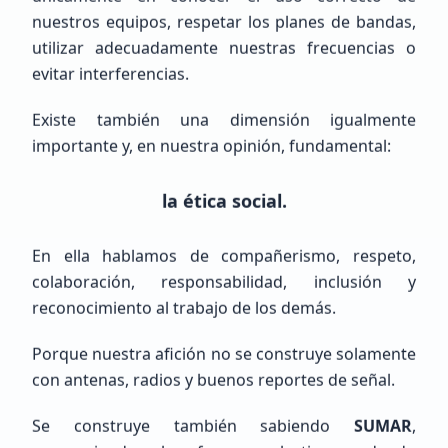
Veterano (+10 años)
nuestros equipos, respetar los planes de bandas,
Argentina, Buenos Aires, Bahía Blanca
utilizar adecuadamente nuestras frecuencias o
evitar interferencias.
Existe también una dimensión igualmente
importante y, en nuestra opinión, fundamental:
la ética social.
Raul humberto
Cisneros Delgado
En ella hablamos de compañerismo, respeto,
NOHAY
colaboración, responsabilidad, inclusión y
reconocimiento al trabajo de los demás.
Principiante (SWL / Aspirante)
Mexico, Chih., JUÁREZ
Porque nuestra afición no se construye solamente
con antenas, radios y buenos reportes de señal.
Se construye también sabiendo
SUMAR
,