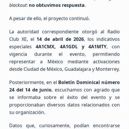
Ver Directorio
blackout
:
no obtuvimos respuesta
.
Unirse al Mapa
A pesar de ello, el proyecto continuó.
La autoridad correspondiente otorgó al Radio
Mapa de Estaciones
Club XE, el
14 de abril de 2026
, los indicativos
especiales
4A1CMX, 4A1GDL y 4A1MTY
, con
vigencia durante el evento, permitiendo
representar a México mediante activaciones
desde Ciudad de México, Guadalajara y Monterrey.
Posteriormente, en el
Boletín Dominical número
24 del 14 de junio
, escuchamos con agrado que
se informaba sobre el éxito del evento y se
proporcionaban diversos datos relacionados con
Cargando mapa de ubicaciones...
su organización.
Datos que, curiosamente, podían encontrarse