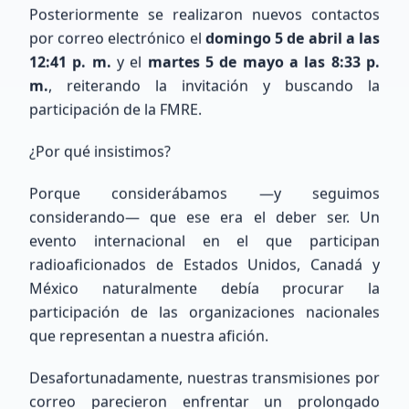
Posteriormente se realizaron nuevos contactos
por correo electrónico el
domingo 5 de abril a las
12:41 p. m.
y el
martes 5 de mayo a las 8:33 p.
m.
, reiterando la invitación y buscando la
participación de la FMRE.
COMUNIDAD XE
¿Por qué insistimos?
Nuestros Miembros
Porque considerábamos —y seguimos
Recientes
considerando— que ese era el deber ser. Un
evento internacional en el que participan
Conoce a los entusiastas que se han unido a
radioaficionados de Estados Unidos, Canadá y
nuestra red de radioaficionados a nivel nacional
México naturalmente debía procurar la
e internacional.
participación de las organizaciones nacionales
que representan a nuestra afición.
175
miembros totales
0
ubicados
Desafortunadamente, nuestras transmisiones por
175
sin ubicación precisa
correo parecieron enfrentar un prolongado