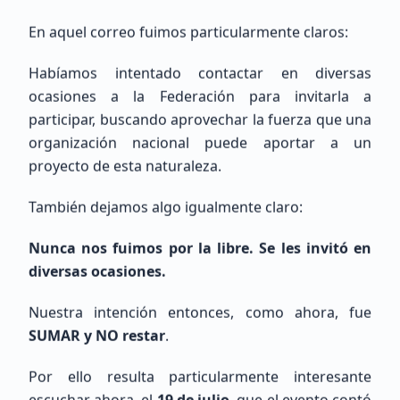
México, CDMX, Ciudad de México
En aquel correo fuimos particularmente claros:
Habíamos intentado contactar en diversas
ocasiones a la Federación para invitarla a
participar, buscando aprovechar la fuerza que una
organización nacional puede aportar a un
proyecto de esta naturaleza.
Pedro
Basañez De La Torre
También dejamos algo igualmente claro:
Sin Indicativo
Nunca nos fuimos por la libre. Se les invitó en
Principiante (SWL / Aspirante)
diversas ocasiones.
México, Estado de México, Naucalpan de Juárez
Nuestra intención entonces, como ahora, fue
SUMAR y NO restar
.
Por ello resulta particularmente interesante
escuchar ahora, el
19 de julio
, que el evento contó