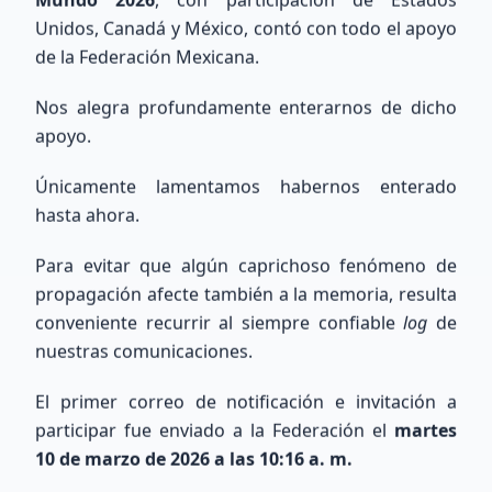
Unidos, Canadá y México, contó con todo el apoyo
de la Federación Mexicana.
Nos alegra profundamente enterarnos de dicho
Búsqueda Internacional
apoyo.
QRZ
Únicamente lamentamos habernos enterado
hasta ahora.
Consulta información de indicativos de todo el
mundo utilizando la base de datos de QRZ.com.
Para evitar que algún caprichoso fenómeno de
propagación afecte también a la memoria, resulta
conveniente recurrir al siempre confiable
log
de
nuestras comunicaciones.
El primer correo de notificación e invitación a
Buscar
participar fue enviado a la Federación el
martes
10 de marzo de 2026 a las 10:16 a. m.