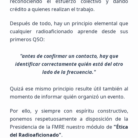
reconociendo el esfuerzo colectivo y dando
crédito a quienes realizan el trabajo.
Después de todo, hay un principio elemental que
MIGUEL ANGEL
LOPEZ ALONZO
cualquier radioaficionado aprende desde sus
NOTENGO123
primeros QSO:
"antes de confirmar un contacto, hay que
Principiante (SWL / Aspirante)
identificar correctamente quién está del otro
México, GUERRERO, LA UNION DE ISIDORO MONTES DE OCA
lado de la frecuencia."
Quizá ese mismo principio resulte útil también al
momento de informar quién organizó un evento.
Por ello, y siempre con espíritu constructivo,
ponemos respetuosamente a disposición de la
Presidencia de la FMRE nuestro módulo de
"Ética
Próximos Eventos
Calendario completo
del Radioaficionado"
.