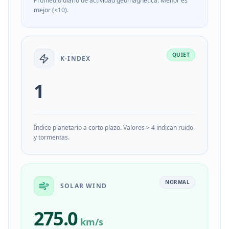
Promedio diario de actividad geomagnética. Menor es
mejor (<10).
QUIET
K-INDEX
1
Índice planetario a corto plazo. Valores > 4 indican ruido
y tormentas.
NORMAL
SOLAR WIND
275.0
km/s