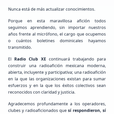
Nunca está de más actualizar conocimientos.
Porque en esta maravillosa afición todos
seguimos aprendiendo, sin importar nuestros
años frente al micrófono, el cargo que ocupemos
FEED RSS
o cuántos boletines dominicales hayamos
Últimas
Noticias
transmitido.
Actualizado:
2:26:44 PM
El
Radio Club XE
continuará trabajando para
construir una radioafición mexicana moderna,
abierta, incluyente y participativa; una radioafición
en la que las organizaciones existan para sumar
esfuerzos y en la que los éxitos colectivos sean
Problema de Conexión RSS
Error al obtener noticias: Failed to fetch RSS feed
reconocidos con claridad y justicia.
from all available proxies.
Agradecemos profundamente a los operadores,
Reintentar
clubes y radioaficionados que
sí respondieron, sí