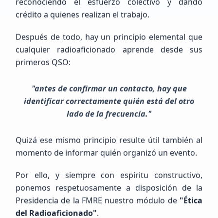
reconociendo el esfuerzo colectivo y dando
Principiante (SWL / Aspirante)
crédito a quienes realizan el trabajo.
México, GUERRERO, LA UNION DE ISIDORO MONTES DE OCA
Después de todo, hay un principio elemental que
cualquier radioaficionado aprende desde sus
primeros QSO:
"antes de confirmar un contacto, hay que
identificar correctamente quién está del otro
lado de la frecuencia."
Francisco Javier
Salazar Menchaca
Sin Indicativo
Quizá ese mismo principio resulte útil también al
momento de informar quién organizó un evento.
Beginner (SWL / Aspirant)
Mexico, Michoacán de Ocampo, La Piedad
Por ello, y siempre con espíritu constructivo,
ponemos respetuosamente a disposición de la
Presidencia de la FMRE nuestro módulo de
"Ética
del Radioaficionado"
.