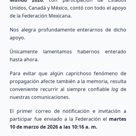
Unidos, Canadá y México, contó con todo el apoyo
de la Federación Mexicana.
Nos alegra profundamente enterarnos de dicho
Explora nuestra Área Técnica y Calculadora de Antenas
apoyo.
Únicamente lamentamos habernos enterado
hasta ahora.
Para evitar que algún caprichoso fenómeno de
Búsqueda Internacional
propagación afecte también a la memoria, resulta
conveniente recurrir al siempre confiable
log
de
QRZ
nuestras comunicaciones.
Consulta información de indicativos de todo el
El primer correo de notificación e invitación a
mundo utilizando la base de datos de QRZ.com.
participar fue enviado a la Federación el
martes
10 de marzo de 2026 a las 10:16 a. m.