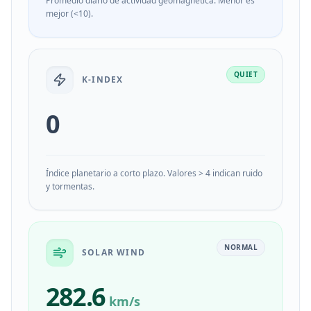
Promedio diario de actividad geomagnética. Menor es
mejor (<10).
QUIET
K-INDEX
0
Índice planetario a corto plazo. Valores > 4 indican ruido
y tormentas.
NORMAL
SOLAR WIND
282.6
km/s