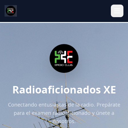
Radioaficionados XE
Conectando entusiastas de la radio. Prepárate
para el examen radioaficionado y únete a
nosotros.