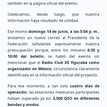
también en la página oficial del evento.
Celebramos, desde luego, que nuestra
Cargando mapa de ubicaciones...
información haya resultado de utilidad.
Ese mismo
domingo 14 de junio, a las 5:04 p. m.
,
enviamos un nuevo correo al Presidente de la
Federación señalando expresamente nuestra
preocupación porque, entre los minutos
6:30 y
10:00 del boletín
, se habló del evento sin
mencionar que el
Radio Club XE figuraba como
organizador en México
, circunstancia claramente
Últimos Registros
identificada en la información oficial del proyecto.
Para ese momento, a tan solo
cuatro días de
operación
, las estaciones mexicanas participantes
habían superado ya los
3,500 QSO en diferentes
bandas y modos
.