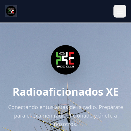
Radioaficionados XE
Conectando entusiastas de la radio. Prepárate
para el examen radioaficionado y únete a
nosotros.