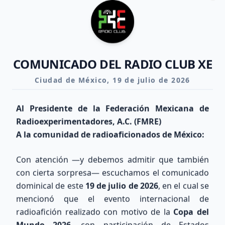
10.1 - 14.35 MHz
Clo
Día
BUENO
Noche
REGULAR
COMUNICADO DEL RADIO CLUB XE
Ciudad de México, 19 de julio de 2026
17m-15m
18.068 - 21.45 MHz
Al Presidente de la Federación Mexicana de
Día
REGULAR
Radioexperimentadores, A.C. (FMRE)
Noche
POBRE
A la comunidad de radioaficionados de México:
Con atención —y debemos admitir que también
12m-10m
con cierta sorpresa— escuchamos el comunicado
24.89 - 29.7 MHz
dominical de este
19 de julio de 2026
, en el cual se
mencionó que el evento internacional de
Día
POBRE
radioafición realizado con motivo de la
Copa del
Noche
POBRE
Mundo 2026
, con participación de Estados