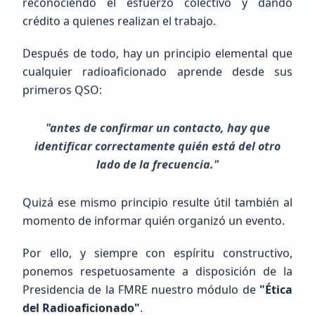
reconociendo el esfuerzo colectivo y dando
Principiante (SWL / Aspirante)
crédito a quienes realizan el trabajo.
Mexico, Chih., JUÁREZ
Después de todo, hay un principio elemental que
cualquier radioaficionado aprende desde sus
primeros QSO:
"antes de confirmar un contacto, hay que
identificar correctamente quién está del otro
MIGUEL ANGEL
LOPEZ ALONZO
lado de la frecuencia."
NOTENGO123
Quizá ese mismo principio resulte útil también al
momento de informar quién organizó un evento.
Principiante (SWL / Aspirante)
México, GUERRERO, LA UNION DE ISIDORO MONTES DE OCA
Por ello, y siempre con espíritu constructivo,
ponemos respetuosamente a disposición de la
Presidencia de la FMRE nuestro módulo de
"Ética
del Radioaficionado"
.