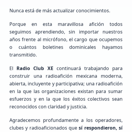
Nunca está de más actualizar conocimientos.
Porque en esta maravillosa afición todos
seguimos aprendiendo, sin importar nuestros
Próximos Eventos
Calendario completo
años frente al micrófono, el cargo que ocupemos
o cuántos boletines dominicales hayamos
transmitido.
El
Radio Club XE
continuará trabajando para
construir una radioafición mexicana moderna,
abierta, incluyente y participativa; una radioafición
FEED RSS
en la que las organizaciones existan para sumar
Últimas
Noticias
esfuerzos y en la que los éxitos colectivos sean
reconocidos con claridad y justicia.
Actualizado:
8:16:20 AM
Agradecemos profundamente a los operadores,
clubes y radioaficionados que
sí respondieron, sí