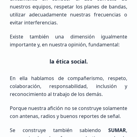
nuestros equipos, respetar los planes de bandas,
utilizar adecuadamente nuestras frecuencias o
Emiliano
Gutierrez
evitar interferencias.
LW6EGE
Existe también una dimensión igualmente
importante y, en nuestra opinión, fundamental:
Veterano (+10 años)
Argentina, Buenos Aires, Bahía Blanca
la ética social.
En ella hablamos de compañerismo, respeto,
colaboración, responsabilidad, inclusión y
reconocimiento al trabajo de los demás.
Porque nuestra afición no se construye solamente
Raul humberto
Cisneros Delgado
con antenas, radios y buenos reportes de señal.
NOHAY
Se construye también sabiendo
SUMAR
,