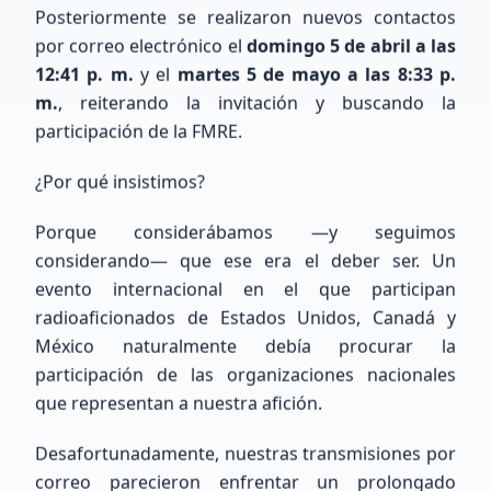
Posteriormente se realizaron nuevos contactos
por correo electrónico el
domingo 5 de abril a las
12:41 p. m.
y el
martes 5 de mayo a las 8:33 p.
Buscar
m.
, reiterando la invitación y buscando la
participación de la FMRE.
¿Por qué insistimos?
Porque considerábamos —y seguimos
considerando— que ese era el deber ser. Un
evento internacional en el que participan
radioaficionados de Estados Unidos, Canadá y
COMUNIDAD XE
México naturalmente debía procurar la
Nuestros Miembros
participación de las organizaciones nacionales
Recientes
que representan a nuestra afición.
Desafortunadamente, nuestras transmisiones por
Conoce a los entusiastas que se han unido a
correo parecieron enfrentar un prolongado