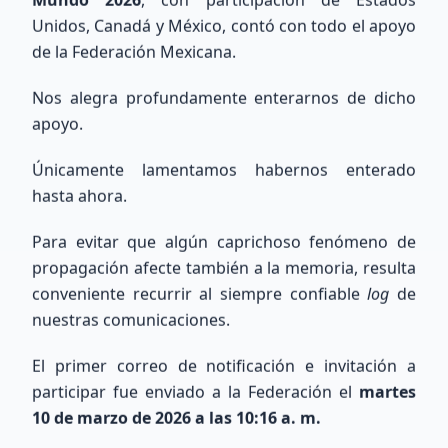
Unidos, Canadá y México, contó con todo el apoyo
de la Federación Mexicana.
Nos alegra profundamente enterarnos de dicho
Explora nuestra Área Técnica y Calculadora de Antenas
apoyo.
Únicamente lamentamos habernos enterado
hasta ahora.
Para evitar que algún caprichoso fenómeno de
Búsqueda Internacional
propagación afecte también a la memoria, resulta
conveniente recurrir al siempre confiable
log
de
QRZ
nuestras comunicaciones.
Consulta información de indicativos de todo el
El primer correo de notificación e invitación a
mundo utilizando la base de datos de QRZ.com.
participar fue enviado a la Federación el
martes
10 de marzo de 2026 a las 10:16 a. m.