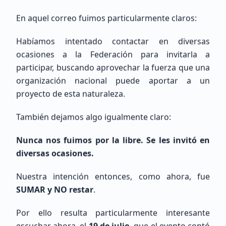
En aquel correo fuimos particularmente claros:
Eduardo
Lopez
Sin Indicativo
Habíamos intentado contactar en diversas
ocasiones a la Federación para invitarla a
participar, buscando aprovechar la fuerza que una
Principiante (SWL / Aspirante)
México, CDMX, Ciudad de México
organización nacional puede aportar a un
proyecto de esta naturaleza.
También dejamos algo igualmente claro:
Nunca nos fuimos por la libre. Se les invitó en
diversas ocasiones.
Pedro
Basañez De La Torre
Nuestra intención entonces, como ahora, fue
SUMAR y NO restar
.
Sin Indicativo
Por ello resulta particularmente interesante
Principiante (SWL / Aspirante)
escuchar ahora, el
19 de julio
, que el evento contó