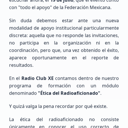
México, Estado de México, Naucalpan de Juárez
con "todo el apoyo" de la Federación Mexicana.
Sin duda debemos estar ante una nueva
modalidad de apoyo institucional particularmente
discreta: aquella que no responde las invitaciones,
no participa en la organización ni en la
coordinación, pero que, una vez obtenido el éxito,
Gabriel
Rosas
aparece oportunamente en el reporte de
resultados.
Sin Indicativo
En el
Radio Club XE
contamos dentro de nuestro
Principiante (SWL / Aspirante)
programa de formación con un módulo
México, CDMX, Ciudad de México
denominado
"Ética del Radioaficionado"
.
Y quizá valga la pena recordar por qué existe.
La ética del radioaficionado no consiste
únicamente en conocer el uso correcto de