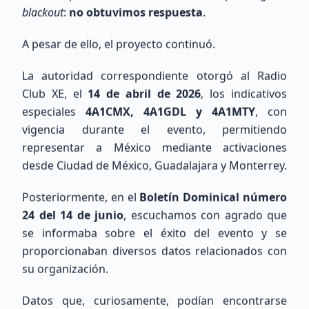
nuestra red de radioaficionados a nivel nacional
blackout
:
no obtuvimos respuesta
.
e internacional.
A pesar de ello, el proyecto continuó.
175
miembros totales
0
ubicados
La autoridad correspondiente otorgó al Radio
175
sin ubicación precisa
Club XE, el
14 de abril de 2026
, los indicativos
Ver Directorio
especiales
4A1CMX, 4A1GDL y 4A1MTY
, con
vigencia durante el evento, permitiendo
Unirse al Mapa
representar a México mediante activaciones
desde Ciudad de México, Guadalajara y Monterrey.
Mapa de Estaciones
Posteriormente, en el
Boletín Dominical número
24 del 14 de junio
, escuchamos con agrado que
se informaba sobre el éxito del evento y se
proporcionaban diversos datos relacionados con
su organización.
Datos que, curiosamente, podían encontrarse