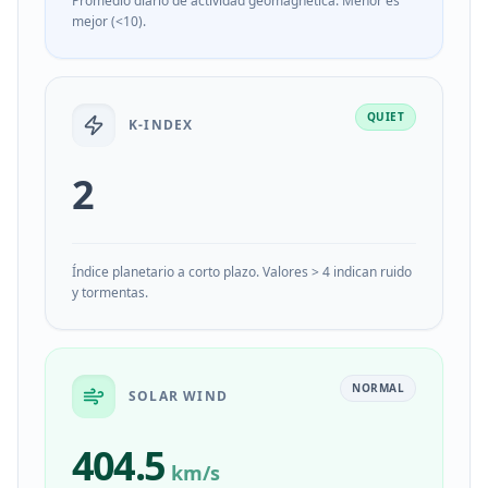
Promedio diario de actividad geomagnética. Menor es
mejor (<10).
QUIET
K-INDEX
2
Índice planetario a corto plazo. Valores > 4 indican ruido
y tormentas.
NORMAL
SOLAR WIND
404.5
km/s