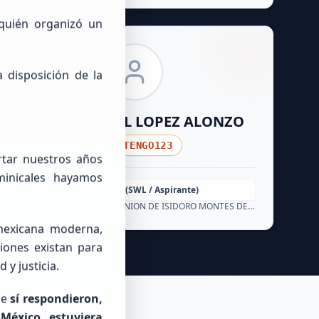
 quién organizó un
 disposición de la
MIGUEL ANGEL
LOPEZ ALONZO
NOTENGO123
rtar nuestros años
minicales hayamos
Principiante (SWL / Aspirante)
México, GUERRERO, LA UNION DE ISIDORO MONTES DE OCA
 mexicana moderna,
ciones existan para
 y justicia.
ue
sí respondieron,
 México estuviera