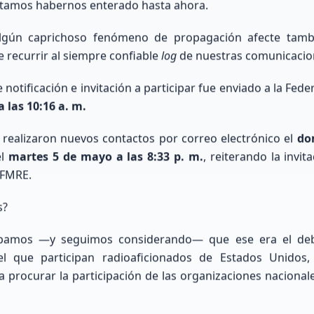
tamos habernos enterado hasta ahora.
algún caprichoso fenómeno de propagación afecte tamb
QUIET
Q
A-INDEX
K-INDEX
e recurrir al siempre confiable
log
de nuestras comunicacio
 notificación e invitación a participar fue enviado a la Fede
0
 las 10:16 a. m.
realizaron nuevos contactos por correo electrónico el
do
el
martes 5 de mayo a las 8:33 p. m.
, reiterando la invi
dio diario de actividad
Índice planetario a corto plazo. V
gnética. Menor es mejor (<10).
> 4 indican ruido y tormentas.
 FMRE.
s?
bamos —y seguimos considerando— que ese era el deb
 el que participan radioaficionados de Estados Unidos
 procurar la participación de las organizaciones naciona