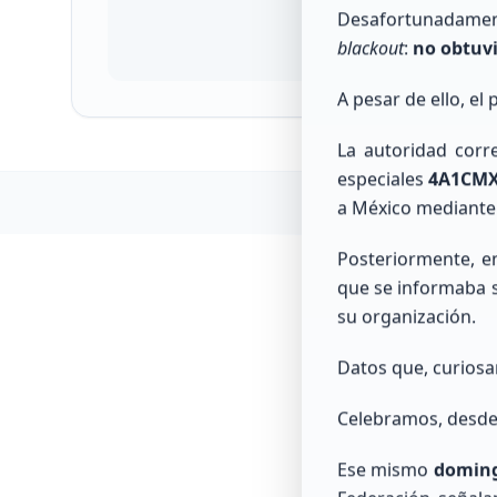
Desafortunadament
blackout
:
no obtuv
A pesar de ello, el
La autoridad corr
especiales
4A1CMX
a México mediante 
Posteriormente, e
que se informaba s
su organización.
Datos que, curiosa
Celebramos, desde 
Consulta in
Ese mismo
domingo