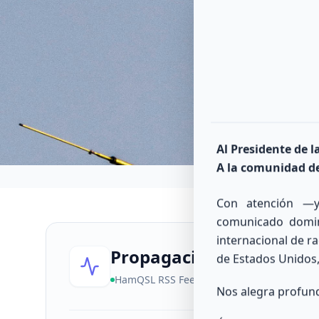
Conectando e
Al Presidente de 
A la comunidad de
Con atención —y
comunicado domi
internacional de r
Propagación Solar
Calculando
de Estados Unidos,
HamQSL RSS Feed
Act:
6:39:00 PM
Nos alegra profun