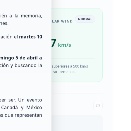
ién a la memoria,
UIET
NORMAL
SOLAR WIND
nes.
ración el
martes 10
273.7
km/s
mingo 5 de abril a
tación y buscando la
alores
Velocidades superiores a 500 km/s
pueden generar tormentas.
er ser. Un evento
, Canadá y México
les que representan