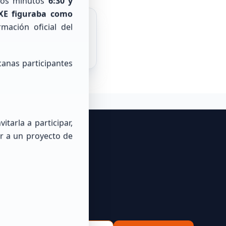
 los minutos
6:30 y
XE figuraba como
rmación oficial del
Buscar
canas participantes
tarla a participar,
r a un proyecto de