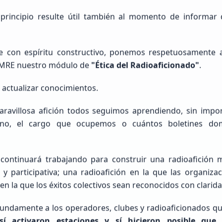
rincipio resulte útil también al momento de informar
re con espíritu constructivo, ponemos respetuosamente a
 FMRE nuestro módulo de
"Ética del Radioaficionado"
.
Raul humberto
Cisneros Delgado
actualizar conocimientos.
NOHAY
ravillosa afición todos seguimos aprendiendo, sin impo
ono, el cargo que ocupemos o cuántos boletines do
Principiante (SWL / Aspirante)
Mexico, Chih., JUÁREZ
continuará trabajando para construir una radioafición
e y participativa; una radioafición en la que las organiza
n la que los éxitos colectivos sean reconocidos con claridad
ndamente a los operadores, clubes y radioaficionados q
 sí activaron estaciones y sí hicieron posible que