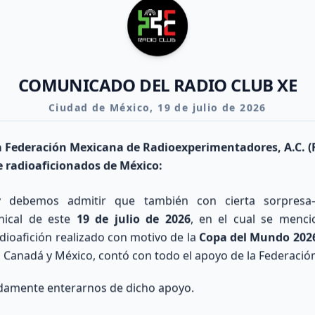
ntusiastas de la radio. Prepárate para el examen ra
y únete a nosotros.
COMUNICADO DEL RADIO CLUB XE
Ciudad de México, 19 de julio de 2026
Curso para Licencia
Únete al Club
Noti
la Federación Mexicana de Radioexperimentadores, A.C. 
 radioaficionados de México:
 debemos admitir que también con cierta sorpres
nical de este
19 de julio de 2026
, en el cual se menc
adioafición realizado con motivo de la
Copa del Mundo 202
...
 Canadá y México, contó con todo el apoyo de la Federació
damente enterarnos de dicho apoyo.