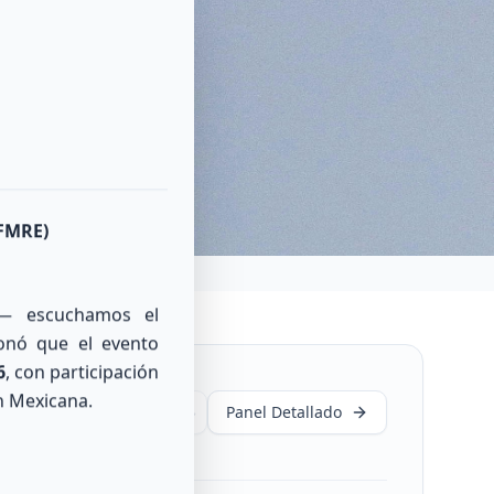
Close
dioaficionado
cias
(FMRE)
a— escuchamos el
ionó que el evento
6
, con participación
n Mexicana.
Panel Detallado