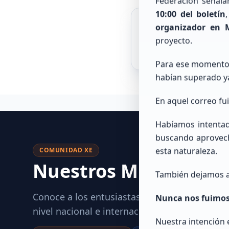
Federación señal
10:00 del boletín
organizador en 
proyecto.
Para ese momento,
habían superado y
En aquel correo fu
Habíamos intentado
buscando aprovech
esta naturaleza.
COMUNIDAD XE
Nuestros Miembros
R
También dejamos a
Conoce a los entusiastas que se han unido a 
Nunca nos fuimos p
nivel nacional e internacional.
Nuestra intención