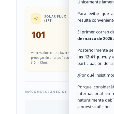
Únicamente lamen
Para evitar que 
SOLAR FLUX
GOOD
resulta convenient
(SFI)
101
El primer correo de
3
de marzo de 2026 a
Posteriormente se 
Valores altos (>100) favorecen la
las 12:41 p. m.
y 
propagación en altas frecuencias
Prome
(10m-15m).
geoma
participación de la
¿Por qué insistimo
Porque considerá
CONDICIONES DE BANDAS HF
internacional en
naturalmente debía
a nuestra afición.