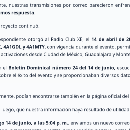
e, nuestras transmisiones por correo parecieron enfre
imos respuesta
.
 proyecto continuó.
espondiente otorgó al Radio Club XE, el
14 de abril de 2
, 4A1GDL y 4A1MTY
, con vigencia durante el evento, perm
Explora nuestra Área Técnica y Calculadora de Antenas
activaciones desde Ciudad de México, Guadalajara y Monte
n el
Boletín Dominical número 24 del 14 de junio
, escu
obre el éxito del evento y se proporcionaban diversos dat
Búsqueda Internacional QRZ
mente, podían encontrarse también en la página oficial del
luego, que nuestra información haya resultado de utilidad
formación de indicativos de todo el mundo utilizand
datos de QRZ.com.
 14 de junio, a las 5:04 p. m.
, enviamos un nuevo correo 