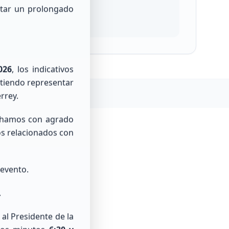
ntar un prolongado
026
, los indicativos
itiendo representar
rrey.
chamos con agrado
os relacionados con
 evento.
.
o la base de
al Presidente de la