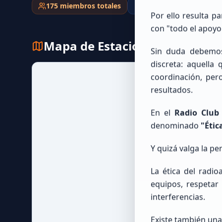
175
miembros totales
0
ubicados
175
sin
Por ello resulta p
con "todo el apoyo
Mapa de Estaciones
Sin duda debemos
discreta: aquella 
coordinación, per
resultados.
En el
Radio Club
denominado
"Étic
Y quizá valga la pe
La ética del radi
equipos, respetar 
interferencias.
Existe también una