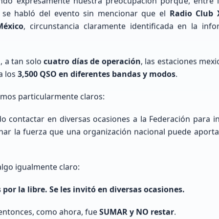
ando expresamente nuestra preocupación porque, entre
, se habló del evento sin mencionar que el
Radio Club 
México
, circunstancia claramente identificada en la info
 a tan solo
cuatro días de operación
, las estaciones mexi
a los
3,500 QSO en diferentes bandas y modos
.
imos particularmente claros:
 contactar en diversas ocasiones a la Federación para invi
ar la fuerza que una organización nacional puede aporta
ecientes
lgo igualmente claro:
nuestra red de radioaficionados a
or la libre. Se les invitó en diversas ocasiones.
 entonces, como ahora, fue
SUMAR y NO restar
.