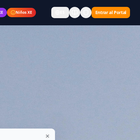
Entrar al Portal
XE
Niños XE
ES
E