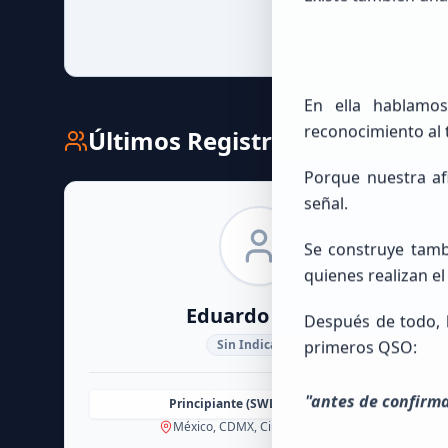
En ella hablamos
reconocimiento al 
Últimos Registros
Porque nuestra af
señal.
Se construye tam
quienes realizan el
Eduardo
Lopez
Después de todo, 
Sin Indicativo
primeros QSO:
"antes de confirma
Principiante (SWL / Aspirante)
México, CDMX, Ciudad de México