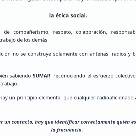
la ética social.
 de compañerismo, respeto, colaboración, responsabil
trabajo de los demás.
ición no se construye solamente con antenas, radios y 
bién sabiendo
SUMAR
, reconociendo el esfuerzo colectiv
 trabajo.
Pedro
Basañez De La Torre
hay un principio elemental que cualquier radioaficionado
Sin Indicativo
r un contacto, hay que identificar correctamente quién es
Principiante (SWL / Aspirante)
la frecuencia."
México, Estado de México, Naucalpan de Juárez