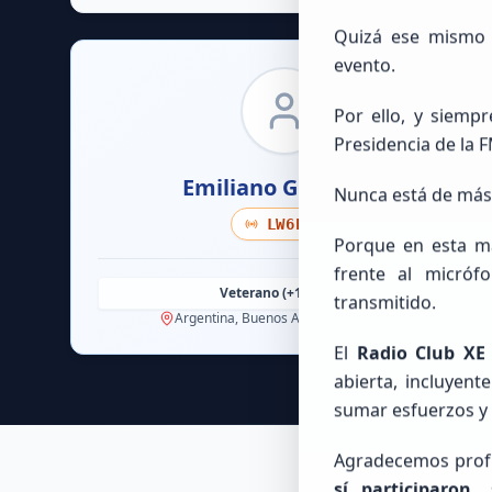
Quizá ese mismo p
evento.
Por ello, y siemp
Presidencia de la
Emiliano
Gutierrez
Nunca está de más 
LW6EGE
Porque en esta ma
frente al micróf
Veterano (+10 años)
transmitido.
Argentina, Buenos Aires, Bahía Blanca
El
Radio Club XE
abierta, incluyent
sumar esfuerzos y e
Agradecemos profu
sí participaron,